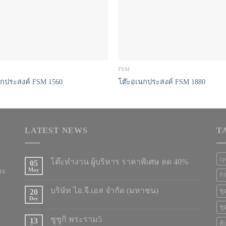
FSM
นกประสงค์ FSM 1560
โต๊ะอเนกประสงค์ FSM 1880
LATEST NEWS
T
c
โต๊ะทำงาน ผู้บริหาร ราคาพิเศษ ลด 40%
05
ละ
May
กล
บริษัท ไอ.จี.เอส จำกัด (มหาชน)
20
ชุ
Dec
ชุ
ซูซูกิ พระราม5
13
ตู