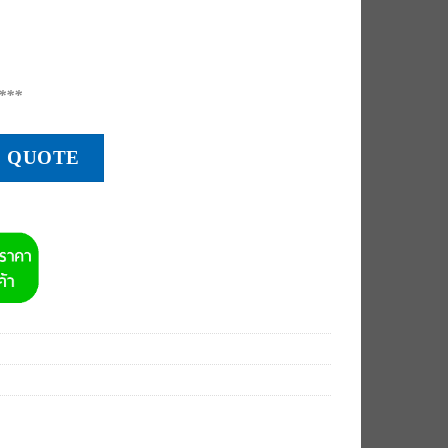
***
tity
O QUOTE