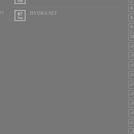
Sep
ตู
นา
HYDRA SET
07
ตู
Jun
ที
มิ
เก
เก้
เก
เก
เก
เก
เก
เก
เก
เก