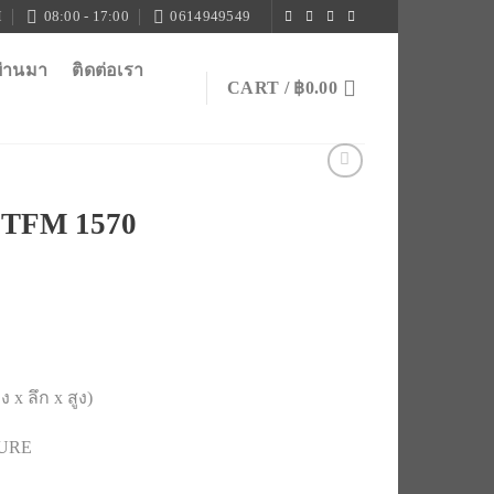
M
08:00 - 17:00
0614949549
ผ่านมา
ติดต่อเรา
CART /
฿
0.00
 TFM 1570
 x ลึก x สูง)
TURE