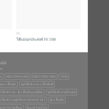
FS
FS
โต๊ะอเนกประสงค์ FS 1580
โต๊ะอเนกประสง
AGS
pu
HB-GTF04-1660
HB-GTF04-1880
TWH
่อง-2-ลิ้นฃัก
ชุดโต๊ะทำงาน-2-ลิ้นชักตั
ดโต๊ะทำงาน - ตู้ 3 ลิ้นชักแบบมีล้อ
ชุดโต๊ะทำงานตัวแอล
ดโต๊ะทำงานผู้บริหาร MOTIVE SET
ตู้-3-ลิ้นชัก
้เอกสารบานเลื่อน
ตู้เอกสารสูงโล่ง