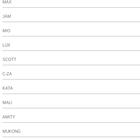
MAX
JAM
MIO
LUX
SCOTT
C-ZA
KATA
MALI
AMITY
MUKONG