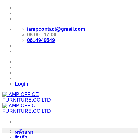
Skip
Promotion
to
content
E-Catalog
iampcontact@gmail.com
08:00 - 17:00
0614949549
Promotion
E-Catalog
Login
หน้าแรก
สินค้า