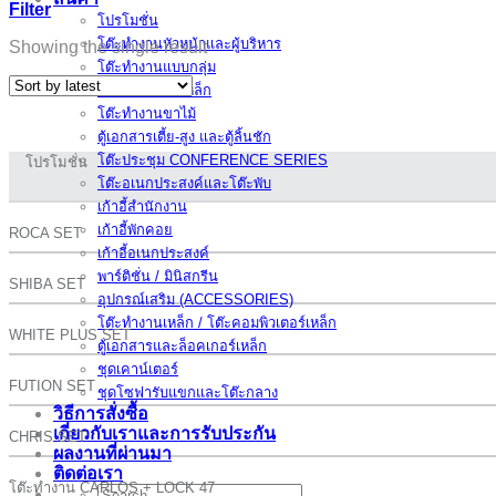
Filter
โปรโมชั่น
โต๊ะทำงานหัวหน้าและผู้บริหาร
Showing the single result
โต๊ะทำงานแบบกลุ่ม
โต๊ะทำงานขาเหล็ก
โต๊ะทำงานขาไม้
ตู้เอกสารเตี้ย-สูง และตู้ลิ้นชัก
โต๊ะประชุม CONFERENCE SERIES
โปรโมชั่น
โต๊ะอเนกประสงค์และโต๊ะพับ
เก้าอี้สำนักงาน
เก้าอี้พักคอย
ROCA SET
เก้าอี้อเนกประสงค์
พาร์ติชั่น / มินิสกรีน
SHIBA SET
อุปกรณ์เสริม (ACCESSORIES)
โต๊ะทำงานเหล็ก / โต๊ะคอมพิวเตอร์เหล็ก
WHITE PLUS SET
ตู้เอกสารและล็อคเกอร์เหล็ก
ชุดเคาน์เตอร์
FUTION SET
ชุดโซฟารับแขกและโต๊ะกลาง
วิธีการสั่งซื้อ
เกี่ยวกับเราและการรับประกัน
CHRIS SET
ผลงานที่ผ่านมา
ติดต่อเรา
โต๊ะทำงาน CARLOS + LOCK 47
Search