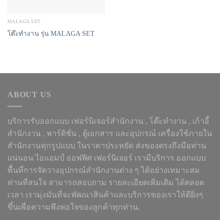
MALAGA SET
โต๊ะทำงาน รุ่น MALAGA SET
ABOUT US
บริการรับออกแบบ เฟอร์นิเจอร์สำนักงาน ,
โต๊ะทำงาน
, เก้าอี้
สำนักงาน , พาร์ติชั่น , ตู้เอกสาร และอุปกรณ์ เครื่องใช้ภายใน
สำนักงานทุกรูปแบบ ในราคาประหยัด ส่งของตรงถึงมือท่าน
แน่นอน ไอแอมป์ ออฟฟิศ เฟอร์นิเจอร์ เรามีบริการ ออกแบบ
พื้นที่การจัดวางอุปกรณ์สำนักงานต่าง ๆ ได้อย่างเหมาะสม
ท่านที่สนใจ สามารถสอบถาม รายละเอียดเพิ่มเติม ได้ตลอด
เวลา เรามุ่งมั่นที่จะพัฒนาสินค้าและบริการของเราให้ดียิ่งๆ
ขึ้นเพื่อความพึงพอใจของลูกค้าทุกท่าน.