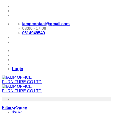
Skip
Promotion
to
content
E-Catalog
iampcontact@gmail.com
08:00 - 17:00
0614949549
Promotion
E-Catalog
Login
Filter
หน้าแรก
สินค้า