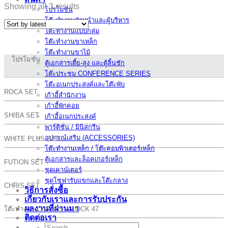
Showing all 3 results
โปรโมชั่น
โต๊ะทำงานหัวหน้าและผู้บริหาร
โต๊ะทำงานแบบกลุ่ม
โต๊ะทำงานขาเหล็ก
โต๊ะทำงานขาไม้
โปรโมชั่น
ตู้เอกสารเตี้ย-สูง และตู้ลิ้นชัก
โต๊ะประชุม CONFERENCE SERIES
โต๊ะอเนกประสงค์และโต๊ะพับ
ROCA SET
เก้าอี้สำนักงาน
เก้าอี้พักคอย
SHIBA SET
เก้าอี้อเนกประสงค์
พาร์ติชั่น / มินิสกรีน
อุปกรณ์เสริม (ACCESSORIES)
WHITE PLUS SET
โต๊ะทำงานเหล็ก / โต๊ะคอมพิวเตอร์เหล็ก
ตู้เอกสารและล็อคเกอร์เหล็ก
FUTION SET
ชุดเคาน์เตอร์
ชุดโซฟารับแขกและโต๊ะกลาง
CHRIS SET
วิธีการสั่งซื้อ
เกี่ยวกับเราและการรับประกัน
ผลงานที่ผ่านมา
โต๊ะทำงาน CARLOS + LOCK 47
ติดต่อเรา
Search