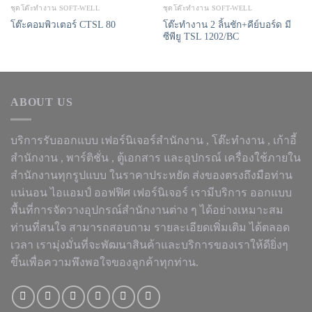
ชุดโต๊ะทำงาน SOFT-WELL
ชุดโต๊ะทำงาน SOFT-WELL
โต๊ะคอมพิวเตอร์ CTSL 80
โต๊ะทำงาน 2 ลิ้นชัก+คีย์บอร์ด มี
ซีพียู TSL 1202/BC
ABOUT US
บริการรับออกแบบ เฟอร์นิเจอร์สำนักงาน ,
โต๊ะทำงาน
, เก้าอี้
สำนักงาน , พาร์ติชั่น , ตู้เอกสาร และอุปกรณ์ เครื่องใช้ภายใน
สำนักงานทุกรูปแบบ ในราคาประหยัด ส่งของตรงถึงมือท่าน
แน่นอน ไอแอมป์ ออฟฟิศ เฟอร์นิเจอร์ เรามีบริการ ออกแบบ
พื้นที่การจัดวางอุปกรณ์สำนักงานต่าง ๆ ได้อย่างเหมาะสม
ท่านที่สนใจ สามารถสอบถาม รายละเอียดเพิ่มเติม ได้ตลอด
เวลา เรามุ่งมั่นที่จะพัฒนาสินค้าและบริการของเราให้ดียิ่งๆ
ขึ้นเพื่อความพึงพอใจของลูกค้าทุกท่าน.