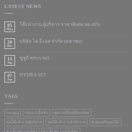
LATEST NEWS
โต๊ะทำงาน ผู้บริหาร ราคาพิเศษ ลด 40%
05
May
บริษัท ไอ.จี.เอส จำกัด (มหาชน)
20
Dec
ซูซูกิ พระราม5
13
Sep
HYDRA SET
07
Jun
TAGS
กระดูกงู
กล่อง-3-ลิ้นชัก
ชุดรางเลื่อนคีย์บอร์ดย
ชุดโต๊ะทำงานผู้บริหาร
ชุดโต๊ะทำงานสำนักงาน
ตัวต่อเสริมมุมโต๊ะ
ตู้ 3 ลิ้นชัก แบบมีล้อ
ตู้ 3 ลิ้นชัก แบบไม่มีล้อ