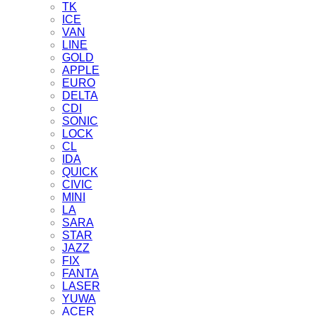
TK
ICE
VAN
LINE
GOLD
APPLE
EURO
DELTA
CDI
SONIC
LOCK
CL
IDA
QUICK
CIVIC
MINI
LA
SARA
STAR
JAZZ
FIX
FANTA
LASER
YUWA
ACER