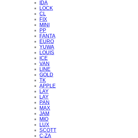
IDA
LOCK
CL
FIX
MINI
PP
FANTA
EURO
YUWA
LOUIS
ICE
VAN
LINE
GOLD
TK
APPLE
LAY
LAY
PAN
MAX
JAM
MIO
LUX
SCOTT
C-ZA