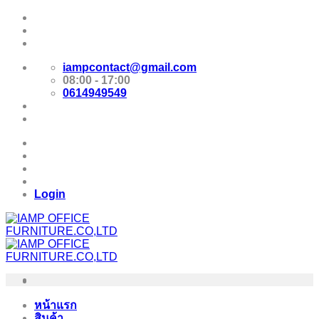
Skip
Promotion
to
content
E-Catalog
iampcontact@gmail.com
08:00 - 17:00
0614949549
Promotion
E-Catalog
Login
หน้าแรก
สินค้า