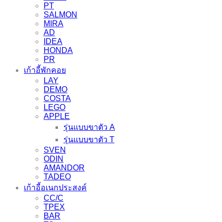
PT
SALMON
MIRA
AD
IDEA
HONDA
PR
เก้าอี้พักคอย
LAY
DEMO
COSTA
LEGO
APPLE
รุ่นแบบขาตัว A
รุ่นแบบขาตัว T
SVEN
ODIN
AMANDOR
TADEO
เก้าอี้อเนกประสงค์
CC/C
TPEX
BAR