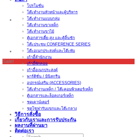
โปรโมชั่น
โต๊ะทำงานหัวหน้าและผู้บริหาร
โต๊ะทำงานแบบกลุ่ม
โต๊ะทำงานขาเหล็ก
โต๊ะทำงานขาไม้
ตู้เอกสารเตี้ย-สูง และตู้ลิ้นชัก
โต๊ะประชุม CONFERENCE SERIES
โต๊ะอเนกประสงค์และโต๊ะพับ
เก้าอี้สำนักงาน
Sale!
เก้าอี้พักคอย
เก้าอี้อเนกประสงค์
พาร์ติชั่น / มินิสกรีน
อุปกรณ์เสริม (ACCESSORIES)
โต๊ะทำงานเหล็ก / โต๊ะคอมพิวเตอร์เหล็ก
ตู้เอกสารและล็อคเกอร์เหล็ก
ชุดเคาน์เตอร์
ชุดโซฟารับแขกและโต๊ะกลาง
วิธีการสั่งซื้อ
เกี่ยวกับเราและการรับประกัน
ผลงานที่ผ่านมา
ติดต่อเรา
Search