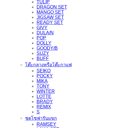
TULIP
DRAGON SET
MANGO SET
JIGSAW SET
READY SET
GIVY
DULA/N
POP
DOLLY
GOODY/B
SUZY
BUFF
โต๊ะกลางหรือโต๊ะกาแฟ
SEIKO
POCKY
MIKA
TONY
WINTER
LOTTE
BRADY
REMIX
S
ชุดโซฟารับแขก
RAMSEY