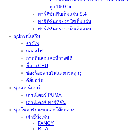
สูง 160 Cm.
พาร์ติชั่นทึบเต็มแผ่น S.4
พาร์ติชั่นกระจกใสเต็มแผ่น
พาร์ติชั่นกระจกฝ้าเต็มแผ่น
อุปกรณ์เสริม
รางไฟ
กล่องไฟ
ถาดดินสอและที่วางซีดี
ที่วาง CPU
ช่องร้อยสายไฟและกระดูกงู
คีย์บอร์ด
ชุดเคาน์เตอร์
เคาน์เตอร์ PUMA
เคาน์เตอร์ พาร์ทิชั่น
ชุดโซฟารับแขกและโต๊ะกลาง
เก้าอี้นั่งเล่น
FANCY
RITA