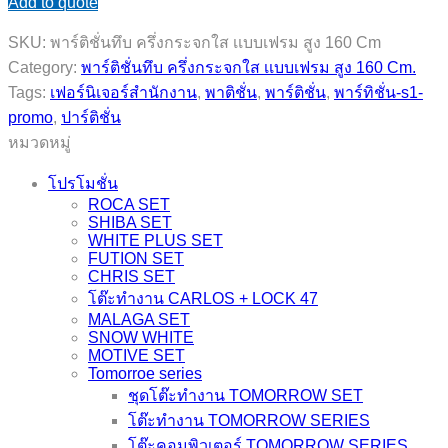
Add to quote
ติ
ชั่
SKU:
พาร์ติชั่นทึบ ครึ่งกระจกใส เเบบเฟรม สูง 160 Cm
นทึบ
Category:
พาร์ติชั่นทึบ ครึ่งกระจกใส เเบบเฟรม สูง 160 Cm.
ครึ่ง
Tags:
เฟอร์นิเจอร์สำนักงาน
,
พาติชั่น
,
พาร์ติชั่น
,
พาร์ทิชั่น-s1-
กระจก
promo
,
ปาร์ติชั่น
ใส
หมวดหมู่
เเบบ
เฟรม
โปรโมชั่น
สูง
ROCA SET
SHIBA SET
160
WHITE PLUS SET
Cm.
FUTION SET
แบบ
CHRIS SET
ไม่มี
โต๊ะทำงาน CARLOS + LOCK 47
กล่อง
MALAGA SET
SNOW WHITE
ไฟ
MOTIVE SET
/
Tomorroe series
มี
ชุดโต๊ะทำงาน TOMORROW SET
กล่อง
โต๊ะทำงาน TOMORROW SERIES
ไฟ
โต๊ะคอมพิวเตอร์ TOMORROW SERIES