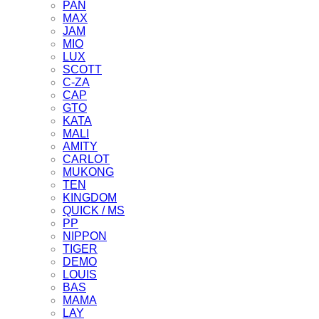
PAN
MAX
JAM
MIO
LUX
SCOTT
C-ZA
CAP
GTO
KATA
MALI
AMITY
CARLOT
MUKONG
TEN
KINGDOM
QUICK / MS
PP
NIPPON
TIGER
DEMO
LOUIS
BAS
MAMA
LAY