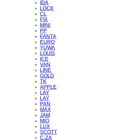
IDA
LOCK
CL
FIX
MINI
PP
FANTA
EURO
YUWA
LOUIS
ICE
VAN
LINE
GOLD
TK
APPLE
LAY
LAY
PAN
MAX
JAM
MIO
LUX
SCOTT
C-ZA