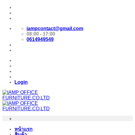
Skip
Promotion
to
content
E-Catalog
iampcontact@gmail.com
08:00 - 17:00
0614949549
Promotion
E-Catalog
Login
หน้าแรก
สินค้า