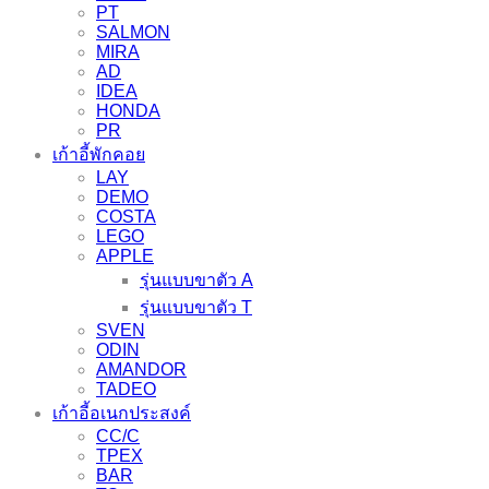
PT
SALMON
MIRA
AD
IDEA
HONDA
PR
เก้าอี้พักคอย
LAY
DEMO
COSTA
LEGO
APPLE
รุ่นแบบขาตัว A
รุ่นแบบขาตัว T
SVEN
ODIN
AMANDOR
TADEO
เก้าอี้อเนกประสงค์
CC/C
TPEX
BAR