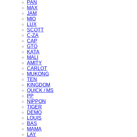
PAN
MAX
JAM
MIO
LUX
SCOTT
C-ZA
CAP
GTO
KATA
MALI
AMITY
CARLOT
MUKONG
TEN
KINGDOM
QUICK / MS
PP
NIPPON
TIGER
DEMO
LOUIS
BAS
MAMA
LAY