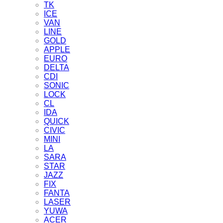
TK
ICE
VAN
LINE
GOLD
APPLE
EURO
DELTA
CDI
SONIC
LOCK
CL
IDA
QUICK
CIVIC
MINI
LA
SARA
STAR
JAZZ
FIX
FANTA
LASER
YUWA
ACER