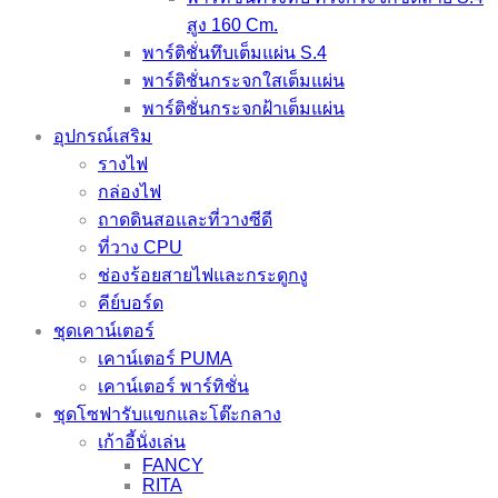
สูง 160 Cm.
พาร์ติชั่นทึบเต็มแผ่น S.4
พาร์ติชั่นกระจกใสเต็มแผ่น
พาร์ติชั่นกระจกฝ้าเต็มแผ่น
อุปกรณ์เสริม
รางไฟ
กล่องไฟ
ถาดดินสอและที่วางซีดี
ที่วาง CPU
ช่องร้อยสายไฟและกระดูกงู
คีย์บอร์ด
ชุดเคาน์เตอร์
เคาน์เตอร์ PUMA
เคาน์เตอร์ พาร์ทิชั่น
ชุดโซฟารับแขกและโต๊ะกลาง
เก้าอี้นั่งเล่น
FANCY
RITA