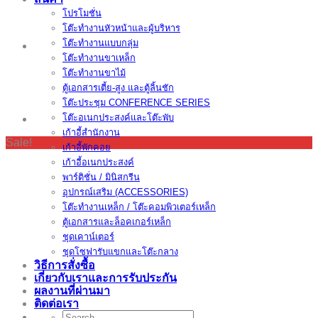
โปรโมชั่น
โต๊ะทำงานหัวหน้าและผู้บริหาร
โต๊ะทำงานแบบกลุ่ม
โต๊ะทำงานขาเหล็ก
โต๊ะทำงานขาไม้
ตู้เอกสารเตี้ย-สูง และตู้ลิ้นชัก
โต๊ะประชุม CONFERENCE SERIES
โต๊ะอเนกประสงค์และโต๊ะพับ
เก้าอี้สำนักงาน
Sale!
เก้าอี้พักคอย
เก้าอี้อเนกประสงค์
พาร์ติชั่น / มินิสกรีน
อุปกรณ์เสริม (ACCESSORIES)
โต๊ะทำงานเหล็ก / โต๊ะคอมพิวเตอร์เหล็ก
ตู้เอกสารและล็อคเกอร์เหล็ก
ชุดเคาน์เตอร์
ชุดโซฟารับแขกและโต๊ะกลาง
วิธีการสั่งซื้อ
เกี่ยวกับเราและการรับประกัน
ผลงานที่ผ่านมา
ติดต่อเรา
Search