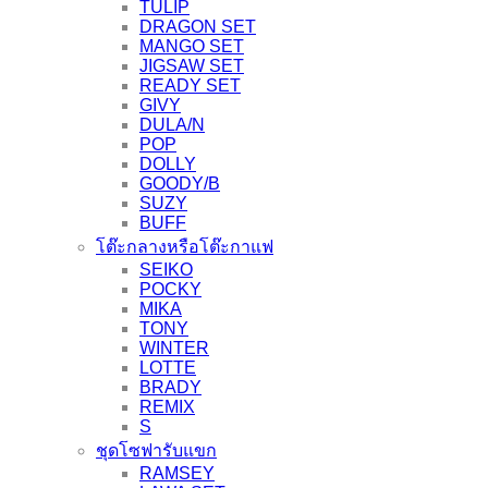
TULIP
DRAGON SET
MANGO SET
JIGSAW SET
READY SET
GIVY
DULA/N
POP
DOLLY
GOODY/B
SUZY
BUFF
โต๊ะกลางหรือโต๊ะกาแฟ
SEIKO
POCKY
MIKA
TONY
WINTER
LOTTE
BRADY
REMIX
S
ชุดโซฟารับแขก
RAMSEY