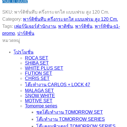
Add to quote
ติ
ชั่
SKU:
พาร์ติชั่นทึบ ครึ่งกระจกใส เเบบเฟรม สูง 120 Cm.
นทึบ
Category:
พาร์ติชั่นทึบ ครึ่งกระจกใส เเบบเฟรม สูง 120 Cm.
ครึ่ง
Tags:
เฟอร์นิเจอร์สำนักงาน
,
พาติชั่น
,
พาร์ติชั่น
,
พาร์ทิชั่น-s1-
กระจก
promo
,
ปาร์ติชั่น
ใส
หมวดหมู่
เเบบ
เฟรม
โปรโมชั่น
สูง
ROCA SET
SHIBA SET
120
WHITE PLUS SET
Cm.
FUTION SET
แบบ
CHRIS SET
ไม่มี
โต๊ะทำงาน CARLOS + LOCK 47
กล่อง
MALAGA SET
SNOW WHITE
ไฟ
MOTIVE SET
/
Tomorroe series
มี
ชุดโต๊ะทำงาน TOMORROW SET
กล่อง
โต๊ะทำงาน TOMORROW SERIES
ไฟ
โต๊ะคอมพิวเตอร์ TOMORROW SERIES