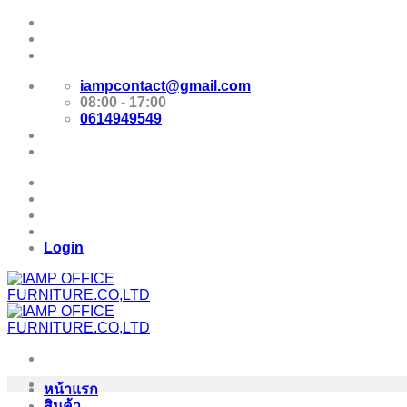
Skip
Promotion
to
content
E-Catalog
iampcontact@gmail.com
08:00 - 17:00
0614949549
Promotion
E-Catalog
Login
หน้าแรก
สินค้า