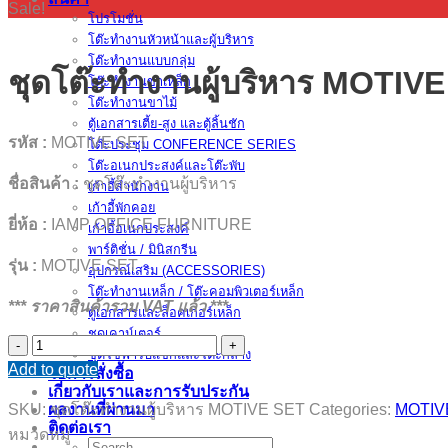
Sale!
โปรโมชั่น
โต๊ะทำงานหัวหน้าและผู้บริหาร
โต๊ะทำงานแบบกลุ่ม
ชุดโต๊ะทำงานผู้บริหาร MOTIV
โต๊ะทำงานขาเหล็ก
โต๊ะทำงานขาไม้
ตู้เอกสารเตี้ย-สูง และตู้ลิ้นชัก
รหัส :
MOTIVE SET
โต๊ะประชุม CONFERENCE SERIES
โต๊ะอเนกประสงค์และโต๊ะพับ
ชื่อสินค้า :
ชุดโต๊ะทำงานผู้บริหาร
เก้าอี้สำนักงาน
เก้าอี้พักคอย
ยี่ห้อ :
IAMP OFFICE FURNITURE
เก้าอี้อเนกประสงค์
พาร์ติชั่น / มินิสกรีน
รุ่น :
MOTIVE SET
อุปกรณ์เสริม (ACCESSORIES)
โต๊ะทำงานเหล็ก / โต๊ะคอมพิวเตอร์เหล็ก
*** ราคาสินค้ารวม VAT แล้ว ***
ตู้เอกสารและล็อคเกอร์เหล็ก
ชุดเคาน์เตอร์
ชุด
ชุดโซฟารับแขกและโต๊ะกลาง
Add to quote
โต๊ะ
วิธีการสั่งซื้อ
เกี่ยวกับเราและการรับประกัน
ทำงาน
SKU:
ชุดโต๊ะทำงานผู้บริหาร MOTIVE SET
Categories:
MOTIV
ผลงานที่ผ่านมา
ผู้
ติดต่อเรา
หมวดหมู่
Search
บริหาร