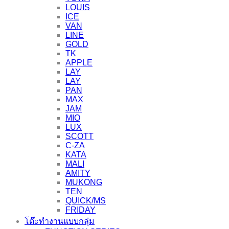
LOUIS
ICE
VAN
LINE
GOLD
TK
APPLE
LAY
LAY
PAN
MAX
JAM
MIO
LUX
SCOTT
C-ZA
KATA
MALI
AMITY
MUKONG
TEN
QUICK/MS
FRIDAY
โต๊ะทำงานแบบกลุ่ม