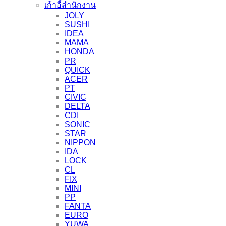
เก้าอี้สำนักงาน
JOLY
SUSHI
IDEA
MAMA
HONDA
PR
QUICK
ACER
PT
CIVIC
DELTA
CDI
SONIC
STAR
NIPPON
IDA
LOCK
CL
FIX
MINI
PP
FANTA
EURO
YUWA