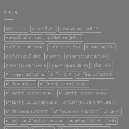
TAGS
folding-table
กล่อง-3-ลิ้นชัก
กล่องไฟแบบสากล R-032
ชุดรางเลื่อนคีย์บอร์ดย
ชุดโต๊ะทำงานผู้บริหาร
ชุดโต๊ะทำงานสำนักงาน
ชุดโต๊ะทำงาน เซ็ท 1
ตัวต่อเสริมมุมโต๊ะ
ตู้ 3 ลิ้นชัก แบบไม่มีล้อ
ตู้เอกสาร
ตู้เอกสารสูงบนบานกระจก
ตู้เอกสารสูงบานกระจก-ล่
ตู้เอกสารสูงบานเปิด-ล่า
ตู้ไซด์บอร์ด
ที่วาง-cpu-แบบมีล้อเลื่อน
เก้าอี้-ขาตัว-ซี
เก้าอี้นั่งเล่น GOODY/B
เก้าอี้นั่งเล่น SUZY
เก้าอี้บาร์ รุ่น BAR รหัส BAR-7
เก้าอี้บาร์ รุ่น BAR รหัส BAR-8
เก้าอี้บาร์ รุ่น BAR รหัส BAR-9
เก้าอี้บาร์ รุ่น CLICK รหัส CLICK
เก้าอี้บาร์ รุ่น LIPBIN รหัส LIPBIN
เก้าอี้สำนักงาน รุ่น SCOTT
เก้าอี้อเนกประสงค์ รุ่น CC/C
เคาน์เตอร์
เสาจบ
แผ่นคีย์บอร์ดแขวนพลาสต
แผ่นเข้ามุม EXSL 60
โซฟา