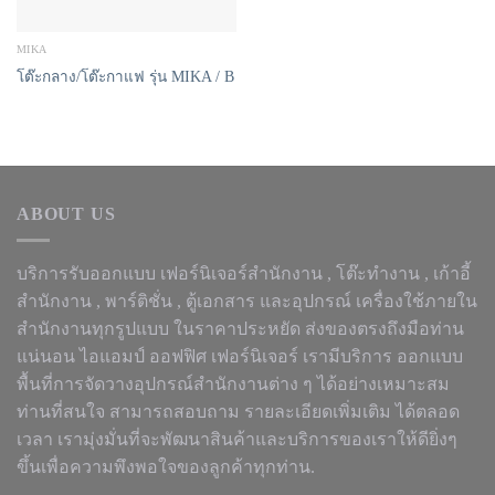
MIKA
โต๊ะกลาง/โต๊ะกาแฟ รุ่น MIKA / B
ABOUT US
บริการรับออกแบบ เฟอร์นิเจอร์สำนักงาน ,
โต๊ะทำงาน
, เก้าอี้
สำนักงาน , พาร์ติชั่น , ตู้เอกสาร และอุปกรณ์ เครื่องใช้ภายใน
สำนักงานทุกรูปแบบ ในราคาประหยัด ส่งของตรงถึงมือท่าน
แน่นอน ไอแอมป์ ออฟฟิศ เฟอร์นิเจอร์ เรามีบริการ ออกแบบ
พื้นที่การจัดวางอุปกรณ์สำนักงานต่าง ๆ ได้อย่างเหมาะสม
ท่านที่สนใจ สามารถสอบถาม รายละเอียดเพิ่มเติม ได้ตลอด
เวลา เรามุ่งมั่นที่จะพัฒนาสินค้าและบริการของเราให้ดียิ่งๆ
ขึ้นเพื่อความพึงพอใจของลูกค้าทุกท่าน.