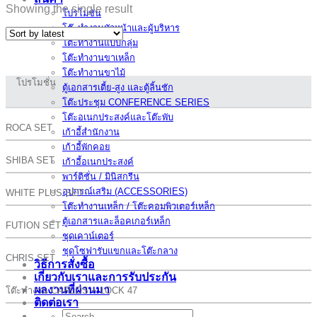
Showing the single result
โปรโมชั่น
โต๊ะทำงานหัวหน้าและผู้บริหาร
โต๊ะทำงานแบบกลุ่ม
โต๊ะทำงานขาเหล็ก
โต๊ะทำงานขาไม้
โปรโมชั่น
ตู้เอกสารเตี้ย-สูง และตู้ลิ้นชัก
โต๊ะประชุม CONFERENCE SERIES
โต๊ะอเนกประสงค์และโต๊ะพับ
ROCA SET
เก้าอี้สำนักงาน
เก้าอี้พักคอย
SHIBA SET
เก้าอี้อเนกประสงค์
พาร์ติชั่น / มินิสกรีน
อุปกรณ์เสริม (ACCESSORIES)
WHITE PLUS SET
โต๊ะทำงานเหล็ก / โต๊ะคอมพิวเตอร์เหล็ก
ตู้เอกสารและล็อคเกอร์เหล็ก
FUTION SET
ชุดเคาน์เตอร์
ชุดโซฟารับแขกและโต๊ะกลาง
CHRIS SET
วิธีการสั่งซื้อ
เกี่ยวกับเราและการรับประกัน
ผลงานที่ผ่านมา
โต๊ะทำงาน CARLOS + LOCK 47
ติดต่อเรา
Search