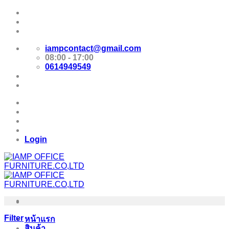
Skip
Promotion
to
content
E-Catalog
iampcontact@gmail.com
08:00 - 17:00
0614949549
Promotion
E-Catalog
Login
Filter
หน้าแรก
สินค้า