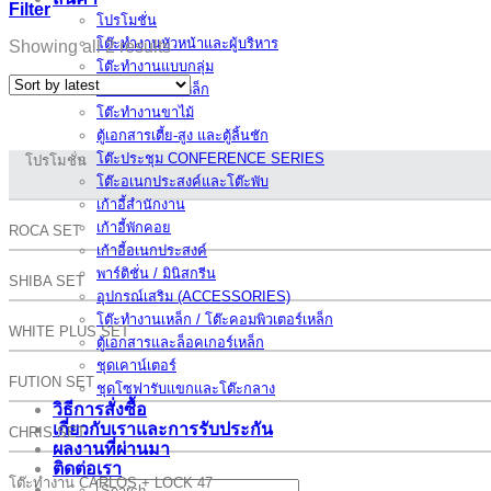
Filter
โปรโมชั่น
โต๊ะทำงานหัวหน้าและผู้บริหาร
Showing all 2 results
โต๊ะทำงานแบบกลุ่ม
โต๊ะทำงานขาเหล็ก
โต๊ะทำงานขาไม้
ตู้เอกสารเตี้ย-สูง และตู้ลิ้นชัก
โต๊ะประชุม CONFERENCE SERIES
โปรโมชั่น
โต๊ะอเนกประสงค์และโต๊ะพับ
เก้าอี้สำนักงาน
เก้าอี้พักคอย
ROCA SET
เก้าอี้อเนกประสงค์
พาร์ติชั่น / มินิสกรีน
SHIBA SET
อุปกรณ์เสริม (ACCESSORIES)
โต๊ะทำงานเหล็ก / โต๊ะคอมพิวเตอร์เหล็ก
WHITE PLUS SET
ตู้เอกสารและล็อคเกอร์เหล็ก
ชุดเคาน์เตอร์
FUTION SET
ชุดโซฟารับแขกและโต๊ะกลาง
วิธีการสั่งซื้อ
เกี่ยวกับเราและการรับประกัน
CHRIS SET
ผลงานที่ผ่านมา
ติดต่อเรา
โต๊ะทำงาน CARLOS + LOCK 47
Search