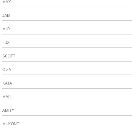
MAX
JAM
MIO
LUX
SCOTT
C-ZA
KATA
MALI
AMITY
MUKONG