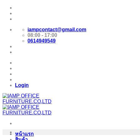
Skip
Promotion
to
content
E-Catalog
iampcontact@gmail.com
08:00 - 17:00
0614949549
Promotion
E-Catalog
Login
หน้าแรก
สินค้า