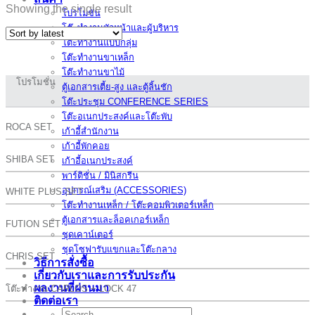
Showing the single result
โปรโมชั่น
โต๊ะทำงานหัวหน้าและผู้บริหาร
โต๊ะทำงานแบบกลุ่ม
โต๊ะทำงานขาเหล็ก
โต๊ะทำงานขาไม้
โปรโมชั่น
ตู้เอกสารเตี้ย-สูง และตู้ลิ้นชัก
โต๊ะประชุม CONFERENCE SERIES
โต๊ะอเนกประสงค์และโต๊ะพับ
ROCA SET
เก้าอี้สำนักงาน
เก้าอี้พักคอย
SHIBA SET
เก้าอี้อเนกประสงค์
พาร์ติชั่น / มินิสกรีน
อุปกรณ์เสริม (ACCESSORIES)
WHITE PLUS SET
โต๊ะทำงานเหล็ก / โต๊ะคอมพิวเตอร์เหล็ก
ตู้เอกสารและล็อคเกอร์เหล็ก
FUTION SET
ชุดเคาน์เตอร์
ชุดโซฟารับแขกและโต๊ะกลาง
CHRIS SET
วิธีการสั่งซื้อ
เกี่ยวกับเราและการรับประกัน
ผลงานที่ผ่านมา
โต๊ะทำงาน CARLOS + LOCK 47
ติดต่อเรา
Search