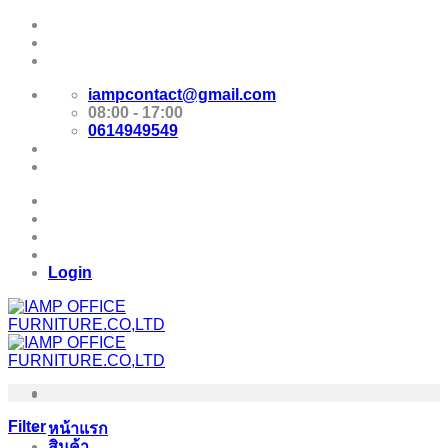
Skip
Promotion
to
content
E-Catalog
iampcontact@gmail.com
08:00 - 17:00
0614949549
Promotion
E-Catalog
Login
Filter
หน้าแรก
สินค้า