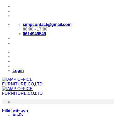
Skip
Promotion
to
content
E-Catalog
iampcontact@gmail.com
08:00 - 17:00
0614949549
Promotion
E-Catalog
Login
Filter
หน้าแรก
สินค้า