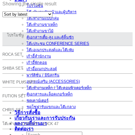
Showing the single result
โปรโมชั่น
โต๊ะทำงานหัวหน้าและผู้บริหาร
โต๊ะทำงานแบบกลุ่ม
โต๊ะทำงานขาเหล็ก
โต๊ะทำงานขาไม้
โปรโมชั่น
ตู้เอกสารเตี้ย-สูง และตู้ลิ้นชัก
โต๊ะประชุม CONFERENCE SERIES
โต๊ะอเนกประสงค์และโต๊ะพับ
ROCA SET
เก้าอี้สำนักงาน
เก้าอี้พักคอย
SHIBA SET
เก้าอี้อเนกประสงค์
พาร์ติชั่น / มินิสกรีน
อุปกรณ์เสริม (ACCESSORIES)
WHITE PLUS SET
โต๊ะทำงานเหล็ก / โต๊ะคอมพิวเตอร์เหล็ก
ตู้เอกสารและล็อคเกอร์เหล็ก
FUTION SET
ชุดเคาน์เตอร์
ชุดโซฟารับแขกและโต๊ะกลาง
CHRIS SET
วิธีการสั่งซื้อ
เกี่ยวกับเราและการรับประกัน
ผลงานที่ผ่านมา
โต๊ะทำงาน CARLOS + LOCK 47
ติดต่อเรา
Search