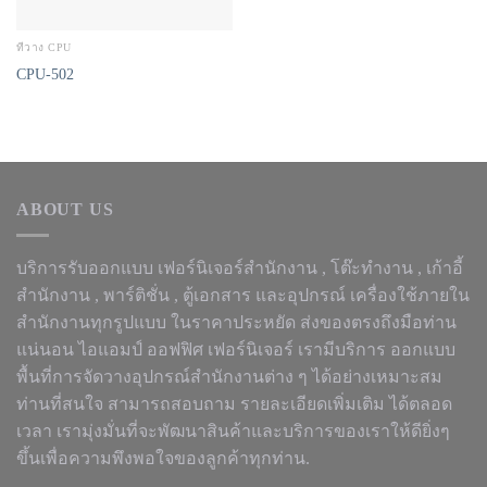
ที่วาง CPU
CPU-502
ABOUT US
บริการรับออกแบบ เฟอร์นิเจอร์สำนักงาน ,
โต๊ะทำงาน
, เก้าอี้
สำนักงาน , พาร์ติชั่น , ตู้เอกสาร และอุปกรณ์ เครื่องใช้ภายใน
สำนักงานทุกรูปแบบ ในราคาประหยัด ส่งของตรงถึงมือท่าน
แน่นอน ไอแอมป์ ออฟฟิศ เฟอร์นิเจอร์ เรามีบริการ ออกแบบ
พื้นที่การจัดวางอุปกรณ์สำนักงานต่าง ๆ ได้อย่างเหมาะสม
ท่านที่สนใจ สามารถสอบถาม รายละเอียดเพิ่มเติม ได้ตลอด
เวลา เรามุ่งมั่นที่จะพัฒนาสินค้าและบริการของเราให้ดียิ่งๆ
ขึ้นเพื่อความพึงพอใจของลูกค้าทุกท่าน.