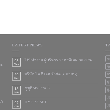
LATEST NEWS
T
กร
โต๊ะทำงาน ผู้บริหาร ราคาพิเศษ ลด 40%
05
ละ
May
ชุ
บริษัท ไอ.จี.เอส จำกัด (มหาชน)
20
ตั
Dec
ตู
ซูซูกิ พระราม5
13
ตู
Sep
เก
นา
HYDRA SET
07
เก
Jun