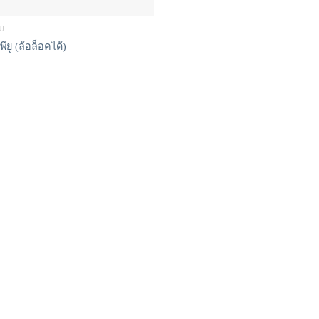
PU
ีพียู (ล้อล็อคได้)