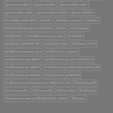
ตู้เอกสารบานเลื่อน
ตู้เอกสารสูงโล่ง
ตู้เอกสารเตี้ยบานเปิด
ตู้เอกสารเตี้ยบานเลื่อ
ตู้เอกสารเตี้ยแขวนไฟล์
ตู้เอกสารเตี้ยโล่ง
ที่วาง ซีพียู (ล้อล็อคได้)
ปาร์ติชั่น
พาร์ทิชั่น-s1-promo
มินิสกรีน
มินิสกรีน(ไม้เคลือบเมลามีน) ECPSM
มินิสรีน
เก้าออี้นั่งคอย
เก้าอีันั่งคอย
เก้าอี้-พักคอย-waiting-chair
เก้าอี้นั่งพัก
เก้าอี้นั่งเล่น DRAGON SET
เก้าอี้นั่งเล่น RITA
เก้าอี้นั่งเล่น TULIP
เก้าอี้พักคอย-waiting-chair
เก้าอี้สำนักงาน kingdom
เก้าอี้สำนักงาน รหัส AMITY
เก้าอี้สำนักงาน รุ่น GTO รหัส GTO-N
เก้าอี้สำนักงาน รุ่น JAM/M
เก้าอี้สำนักงาน รุ่น KATA รหัส KATA-01/M
เก้าอี้สำนักงาน รุ่น MAX/H
เก้าอี้สำนักงาน รุ่น MAX/M
เก้าอี้อเนกประสงค์ มีแลคเชอร์ รุ่น TADEO 04LCN
โต๊ะต่อเสริมมุมโต๊ะ
โต๊ะทำงานขาเหล็ก
โต๊ะทำงานขาไม้
โต๊ะทำงานโล่ง
โต๊ะปริ้นเตอร์
โต๊ะพับอเนกประสงค์ มีบังโป๊ HB-GTF02-1660K
โต๊ะรับแขก