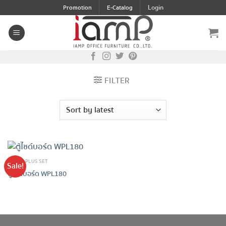
Skip
Login
Promotion
E-Catalog
to
content
FILTER
WHITE PLUS SET
Sale!
ตู้ไซด์บอร์ด WPL180