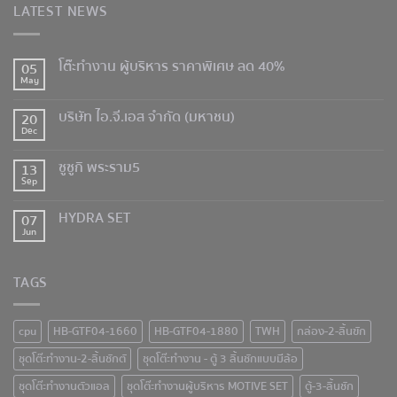
LATEST NEWS
โต๊ะทำงาน ผู้บริหาร ราคาพิเศษ ลด 40%
05
May
บริษัท ไอ.จี.เอส จำกัด (มหาชน)
20
Dec
ซูซูกิ พระราม5
13
Sep
HYDRA SET
07
Jun
TAGS
cpu
HB-GTF04-1660
HB-GTF04-1880
TWH
กล่อง-2-ลิ้นฃัก
ชุดโต๊ะทำงาน-2-ลิ้นชักตั
ชุดโต๊ะทำงาน - ตู้ 3 ลิ้นชักแบบมีล้อ
ชุดโต๊ะทำงานตัวแอล
ชุดโต๊ะทำงานผู้บริหาร MOTIVE SET
ตู้-3-ลิ้นชัก