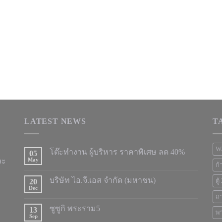
LATEST NEWS
T
W
โต๊ะทำงาน ผู้บริหาร ราคาพิเศษ ลด 40%
05
ละ
May
ก้
บริษัท ไอ.จี.เอส จำกัด (มหาชน)
20
ตู
Dec
ถ
ซูซูกิ พระราม5
13
พา
Sep