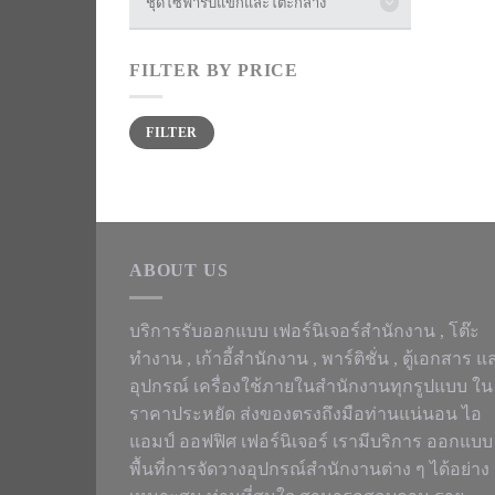
ชุดโซฟารับแขกและโต๊ะกลาง
FILTER BY PRICE
Min
Max
FILTER
price
price
ABOUT US
บริการรับออกแบบ เฟอร์นิเจอร์สำนักงาน ,
โต๊ะ
ทำงาน
, เก้าอี้สำนักงาน , พาร์ติชั่น , ตู้เอกสาร แ
อุปกรณ์ เครื่องใช้ภายในสำนักงานทุกรูปแบบ ใน
ราคาประหยัด ส่งของตรงถึงมือท่านแน่นอน ไอ
แอมป์ ออฟฟิศ เฟอร์นิเจอร์ เรามีบริการ ออกแบบ
พื้นที่การจัดวางอุปกรณ์สำนักงานต่าง ๆ ได้อย่าง