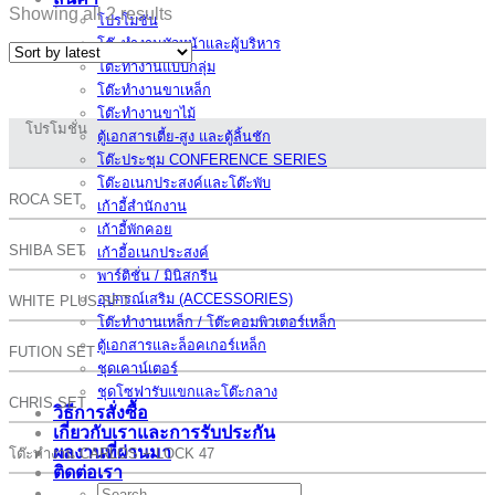
Showing all 2 results
โปรโมชั่น
โต๊ะทำงานหัวหน้าและผู้บริหาร
โต๊ะทำงานแบบกลุ่ม
โต๊ะทำงานขาเหล็ก
โต๊ะทำงานขาไม้
โปรโมชั่น
ตู้เอกสารเตี้ย-สูง และตู้ลิ้นชัก
โต๊ะประชุม CONFERENCE SERIES
โต๊ะอเนกประสงค์และโต๊ะพับ
ROCA SET
เก้าอี้สำนักงาน
เก้าอี้พักคอย
SHIBA SET
เก้าอี้อเนกประสงค์
พาร์ติชั่น / มินิสกรีน
อุปกรณ์เสริม (ACCESSORIES)
WHITE PLUS SET
โต๊ะทำงานเหล็ก / โต๊ะคอมพิวเตอร์เหล็ก
ตู้เอกสารและล็อคเกอร์เหล็ก
FUTION SET
ชุดเคาน์เตอร์
ชุดโซฟารับแขกและโต๊ะกลาง
CHRIS SET
วิธีการสั่งซื้อ
เกี่ยวกับเราและการรับประกัน
ผลงานที่ผ่านมา
โต๊ะทำงาน CARLOS + LOCK 47
ติดต่อเรา
Search