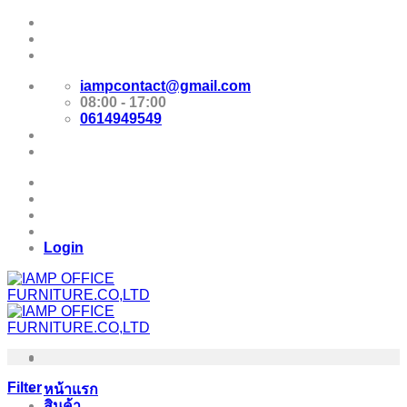
Skip
Promotion
to
content
E-Catalog
iampcontact@gmail.com
08:00 - 17:00
0614949549
Promotion
E-Catalog
Login
Filter
หน้าแรก
สินค้า