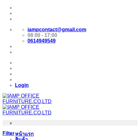
Skip
Promotion
to
content
E-Catalog
iampcontact@gmail.com
08:00 - 17:00
0614949549
Promotion
E-Catalog
Login
Filter
หน้าแรก
สินค้า