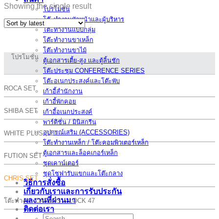
Showing the single result
โปรโมชั่น
โต๊ะทำงานหัวหน้าและผู้บริหาร
โต๊ะทำงานแบบกลุ่ม
โต๊ะทำงานขาเหล็ก
โต๊ะทำงานขาไม้
โปรโมชั่น
ตู้เอกสารเตี้ย-สูง และตู้ลิ้นชัก
โต๊ะประชุม CONFERENCE SERIES
โต๊ะอเนกประสงค์และโต๊ะพับ
ROCA SET
เก้าอี้สำนักงาน
เก้าอี้พักคอย
SHIBA SET
เก้าอี้อเนกประสงค์
พาร์ติชั่น / มินิสกรีน
อุปกรณ์เสริม (ACCESSORIES)
WHITE PLUS SET
โต๊ะทำงานเหล็ก / โต๊ะคอมพิวเตอร์เหล็ก
ตู้เอกสารและล็อคเกอร์เหล็ก
FUTION SET
ชุดเคาน์เตอร์
ชุดโซฟารับแขกและโต๊ะกลาง
CHRIS SET
วิธีการสั่งซื้อ
เกี่ยวกับเราและการรับประกัน
ผลงานที่ผ่านมา
โต๊ะทำงาน CARLOS + LOCK 47
ติดต่อเรา
Search