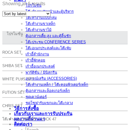
Showing all 6 results
โปรโมชั่น
โต๊ะทำงานหัวหน้าและผู้บริหาร
โต๊ะทำงานแบบกลุ่ม
โต๊ะทำงานขาเหล็ก
โต๊ะทำงานขาไม้
โปรโมชั่น
ตู้เอกสารเตี้ย-สูง และตู้ลิ้นชัก
โต๊ะประชุม CONFERENCE SERIES
โต๊ะอเนกประสงค์และโต๊ะพับ
ROCA SET
เก้าอี้สำนักงาน
เก้าอี้พักคอย
SHIBA SET
เก้าอี้อเนกประสงค์
พาร์ติชั่น / มินิสกรีน
อุปกรณ์เสริม (ACCESSORIES)
WHITE PLUS SET
โต๊ะทำงานเหล็ก / โต๊ะคอมพิวเตอร์เหล็ก
ตู้เอกสารและล็อคเกอร์เหล็ก
FUTION SET
ชุดเคาน์เตอร์
ชุดโซฟารับแขกและโต๊ะกลาง
CHRIS SET
วิธีการสั่งซื้อ
เกี่ยวกับเราและการรับประกัน
ผลงานที่ผ่านมา
โต๊ะทำงาน CARLOS + LOCK 47
ติดต่อเรา
Search