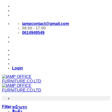
Skip
Promotion
to
content
E-Catalog
iampcontact@gmail.com
08:00 - 17:00
0614949549
Promotion
E-Catalog
Login
Filter
หน้าแรก
สินค้า