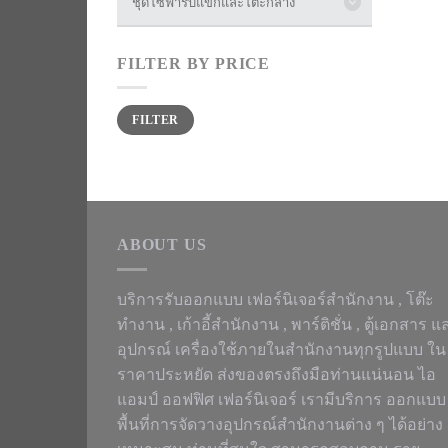
ชุดโซฟารับแขกและโต๊ะกลาง
FILTER BY PRICE
Min
Max
FILTER
price
price
ABOUT US
บริการรับออกแบบ เฟอร์นิเจอร์สำนักงาน ,
โต๊ะ
ทำงาน
, เก้าอี้สำนักงาน , พาร์ติชั่น , ตู้เอกสาร แ
อุปกรณ์ เครื่องใช้ภายในสำนักงานทุกรูปแบบ ใน
ราคาประหยัด ส่งของตรงถึงมือท่านแน่นอน ไอ
แอมป์ ออฟฟิศ เฟอร์นิเจอร์ เรามีบริการ ออกแบบ
พื้นที่การจัดวางอุปกรณ์สำนักงานต่าง ๆ ได้อย่าง