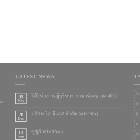
LATEST NEWS
T
W
โต๊ะทำงาน ผู้บริหาร ราคาพิเศษ ลด 40%
05
ละ
May
ก้
บริษัท ไอ.จี.เอส จำกัด (มหาชน)
20
ตู
Dec
ถ
ซูซูกิ พระราม5
13
พา
Sep