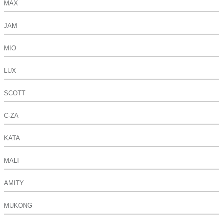
MAX
JAM
MIO
LUX
SCOTT
C-ZA
KATA
MALI
AMITY
MUKONG