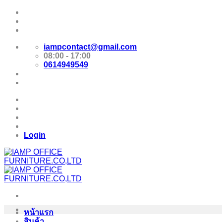
Skip
Promotion
to
content
E-Catalog
iampcontact@gmail.com
08:00 - 17:00
0614949549
Promotion
E-Catalog
Login
หน้าแรก
สินค้า