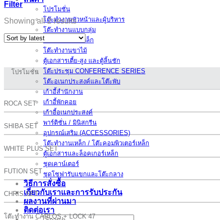
Filter
โปรโมชั่น
โต๊ะทำงานหัวหน้าและผู้บริหาร
Showing all 2 results
โต๊ะทำงานแบบกลุ่ม
โต๊ะทำงานขาเหล็ก
โต๊ะทำงานขาไม้
ตู้เอกสารเตี้ย-สูง และตู้ลิ้นชัก
โต๊ะประชุม CONFERENCE SERIES
โปรโมชั่น
โต๊ะอเนกประสงค์และโต๊ะพับ
เก้าอี้สำนักงาน
เก้าอี้พักคอย
ROCA SET
เก้าอี้อเนกประสงค์
พาร์ติชั่น / มินิสกรีน
SHIBA SET
อุปกรณ์เสริม (ACCESSORIES)
โต๊ะทำงานเหล็ก / โต๊ะคอมพิวเตอร์เหล็ก
WHITE PLUS SET
ตู้เอกสารและล็อคเกอร์เหล็ก
ชุดเคาน์เตอร์
FUTION SET
ชุดโซฟารับแขกและโต๊ะกลาง
วิธีการสั่งซื้อ
เกี่ยวกับเราและการรับประกัน
CHRIS SET
ผลงานที่ผ่านมา
ติดต่อเรา
โต๊ะทำงาน CARLOS + LOCK 47
Search