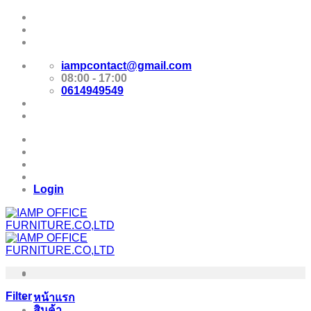
Skip
Promotion
to
content
E-Catalog
iampcontact@gmail.com
08:00 - 17:00
0614949549
Promotion
E-Catalog
Login
Filter
หน้าแรก
สินค้า