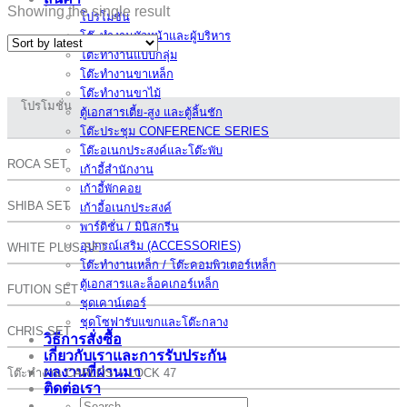
Showing the single result
โปรโมชั่น
โต๊ะทำงานหัวหน้าและผู้บริหาร
โต๊ะทำงานแบบกลุ่ม
โต๊ะทำงานขาเหล็ก
โต๊ะทำงานขาไม้
โปรโมชั่น
ตู้เอกสารเตี้ย-สูง และตู้ลิ้นชัก
โต๊ะประชุม CONFERENCE SERIES
โต๊ะอเนกประสงค์และโต๊ะพับ
ROCA SET
เก้าอี้สำนักงาน
เก้าอี้พักคอย
SHIBA SET
เก้าอี้อเนกประสงค์
พาร์ติชั่น / มินิสกรีน
อุปกรณ์เสริม (ACCESSORIES)
WHITE PLUS SET
โต๊ะทำงานเหล็ก / โต๊ะคอมพิวเตอร์เหล็ก
ตู้เอกสารและล็อคเกอร์เหล็ก
FUTION SET
ชุดเคาน์เตอร์
ชุดโซฟารับแขกและโต๊ะกลาง
CHRIS SET
วิธีการสั่งซื้อ
เกี่ยวกับเราและการรับประกัน
ผลงานที่ผ่านมา
โต๊ะทำงาน CARLOS + LOCK 47
ติดต่อเรา
Search