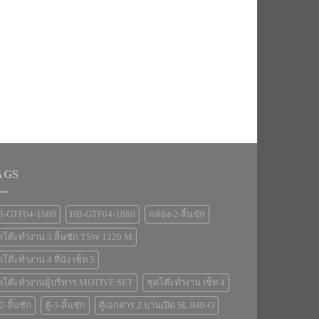
AGS
B-GTF04-1680
HB-GTF04-1880
กล่อง-2-ลิ้นฃัก
ดโต๊ะทำงาน 3 ลิ้นชัก TSW 1220 M
ดโต๊ะทำงาน 4 ที่นั่ง เซ็ท 5
ดโต๊ะทำงานผู้บริหาร MOTIVE SET
ชุดโต๊ะทำงาน เซ็ท 4
้-2-ลิ้นชัก
ตู้-3-ลิ้นชัก
ตู้เอกสาร 2 บานเปิด SL 840-O