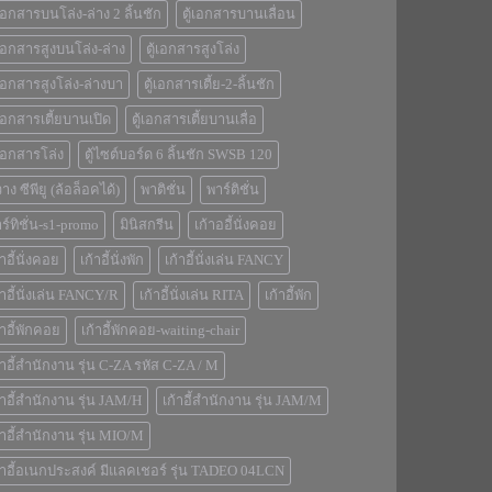
้เอกสารบนโล่ง-ล่าง 2 ลิ้นชัก
ตู้เอกสารบานเลื่อน
้เอกสารสูงบนโล่ง-ล่าง
ตู้เอกสารสูงโล่ง
้เอกสารสูงโล่ง-ล่างบา
ตู้เอกสารเตี้ย-2-ลิ้นชัก
้เอกสารเตี้ยบานเปิด
ตู้เอกสารเตี้ยบานเลื่อ
้เอกสารโล่ง
ตู้ไซต์บอร์ด 6 ลิ้นชัก SWSB 120
่วาง ซีพียู (ล้อล็อคได้)
พาติชั่น
พาร์ติชั่น
ร์ทิชั่น-s1-promo
มินิสกรีน
เก้าออี้นั่งคอย
้าอี้นั่งคอย
เก้าอี้นั่งพัก
เก้าอี้นั่งเล่น FANCY
้าอี้นั่งเล่น FANCY/R
เก้าอี้นั่งเล่น RITA
เก้าอี้พัก
้าอี้พักคอย
เก้าอี้พักคอย-waiting-chair
้าอี้สำนักงาน รุ่น C-ZA รหัส C-ZA / M
้าอี้สำนักงาน รุ่น JAM/H
เก้าอี้สำนักงาน รุ่น JAM/M
้าอี้สำนักงาน รุ่น MIO/M
้าอี้อเนกประสงค์ มีแลคเชอร์ รุ่น TADEO 04LCN