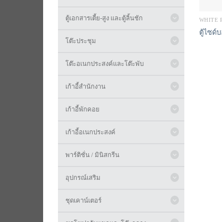
ตู้เอกสารเตี้ย-สูง และตู้ลิ้นชัก
WHITE 
ตู้ไซด์
โต๊ะประชุม
โต๊ะอเนกประสงค์และโต๊ะพับ
เก้าอี้สำนักงาน
เก้าอี้พักคอย
เก้าอี้อเนกประสงค์
พาร์ติชั่น / มินิสกรีน
อุปกรณ์เสริม
ชุดเคาน์เตอร์