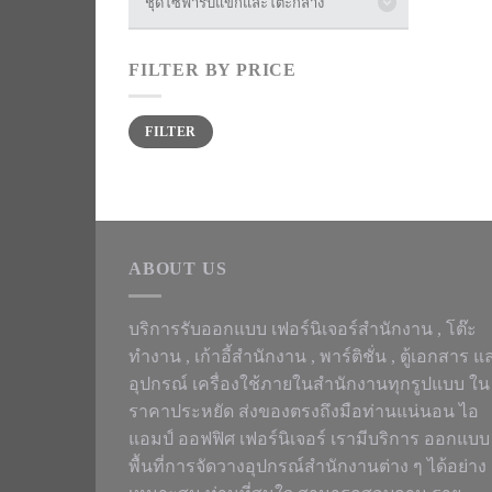
ชุดโซฟารับแขกและโต๊ะกลาง
FILTER BY PRICE
Min
Max
FILTER
price
price
ABOUT US
บริการรับออกแบบ เฟอร์นิเจอร์สำนักงาน ,
โต๊ะ
ทำงาน
, เก้าอี้สำนักงาน , พาร์ติชั่น , ตู้เอกสาร แ
อุปกรณ์ เครื่องใช้ภายในสำนักงานทุกรูปแบบ ใน
ราคาประหยัด ส่งของตรงถึงมือท่านแน่นอน ไอ
แอมป์ ออฟฟิศ เฟอร์นิเจอร์ เรามีบริการ ออกแบบ
พื้นที่การจัดวางอุปกรณ์สำนักงานต่าง ๆ ได้อย่าง