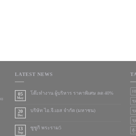
LATEST NEWS
T
H
โต๊ะทำงาน ผู้บริหาร ราคาพิเศษ ลด 40%
05
ละ
May
ชุ
บริษัท ไอ.จี.เอส จำกัด (มหาชน)
20
ชุ
Dec
ชุ
ซูซูกิ พระราม5
13
ตู
Sep