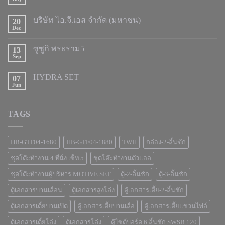
บริษัท ไอ.จี.เอส จำกัด (มหาชน)
20
Dec
ซูซูกิ พระราม5
13
Sep
HYDRA SET
07
Jun
TAGS
HB-GTF04-1680
HB-GTF04-1880
TWH
กล่อง-2-ลิ้นฃัก
ชุดโต๊ะทำงาน 4 ที่นั่ง เซ็ท 5
ชุดโต๊ะทำงานตัวแอล
ชุดโต๊ะทำงานผู้บริหาร MOTIVE SET
ตู้-2-ลิ้นชัก
ตู้-3-ลิ้นชัก
ตู้เอกสารบานเลื่อน
ตู้เอกสารสูงโล่ง
ตู้เอกสารเตี้ย-2-ลิ้นชัก
ตู้เอกสารเตี้ยบานเปิด
ตู้เอกสารเตี้ยบานเลื่อ
ตู้เอกสารเตี้ยแขวนไฟล์
ตู้เอกสารเตี้ยโล่ง
ตู้เอกสารโล่ง
ตู้ไซต์บอร์ด 6 ลิ้นชัก SWSB 120