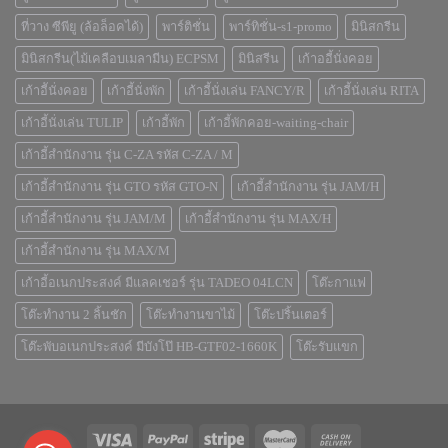
ที่วาง ซีพียู (ล้อล็อคได้)
พาร์ติชั่น
พาร์ทิชั่น-s1-promo
มินิสกรีน
มินิสกรีน(ไม้เคลือบเมลามีน) ECPSM
มินิสรีน
เก้าออี้นั่งคอย
เก้าอีันั่งคอย
เก้าอี้นั่งพัก
เก้าอี้นั่งเล่น FANCY/R
เก้าอี้นั่งเล่น RITA
เก้าอี้นั่งเล่น TULIP
เก้าอี้พัก
เก้าอี้พักคอย-waiting-chair
เก้าอี้สำนักงาน รุ่น C-ZA รหัส C-ZA / M
เก้าอี้สำนักงาน รุ่น GTO รหัส GTO-N
เก้าอี้สำนักงาน รุ่น JAM/H
เก้าอี้สำนักงาน รุ่น JAM/M
เก้าอี้สำนักงาน รุ่น MAX/H
เก้าอี้สำนักงาน รุ่น MAX/M
เก้าอี้อเนกประสงค์ มีแลคเชอร์ รุ่น TADEO 04LCN
โต๊ะกาแฟ
โต๊ะทำงาน 2 ลิ้นชัก
โต๊ะทำงานขาไม้
โต๊ะปริ้นเตอร์
โต๊ะพับอเนกประสงค์ มีบังโป๊ HB-GTF02-1660K
โต๊ะรับแขก