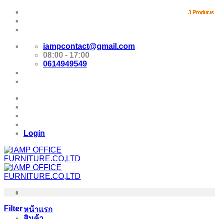
Skip
Promotion
3 Products
3 Products
3 Products
3 Products
to
content
E-Catalog
iampcontact@gmail.com
08:00 - 17:00
0614949549
Promotion
E-Catalog
Login
Filter
หน้าแรก
สินค้า