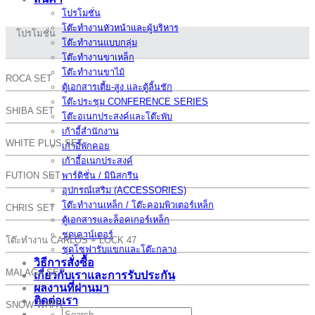
โปรโมชั่น
โต๊ะทำงานหัวหน้าและผู้บริหาร
โปรโมชั่น
โต๊ะทำงานแบบกลุ่ม
โต๊ะทำงานขาเหล็ก
โต๊ะทำงานขาไม้
ROCA SET
ตู้เอกสารเตี้ย-สูง และตู้ลิ้นชัก
โต๊ะประชุม CONFERENCE SERIES
SHIBA SET
โต๊ะอเนกประสงค์และโต๊ะพับ
เก้าอี้สำนักงาน
WHITE PLUS SET
เก้าอี้พักคอย
เก้าอี้อเนกประสงค์
FUTION SET
พาร์ติชั่น / มินิสกรีน
อุปกรณ์เสริม (ACCESSORIES)
โต๊ะทำงานเหล็ก / โต๊ะคอมพิวเตอร์เหล็ก
CHRIS SET
ตู้เอกสารและล็อคเกอร์เหล็ก
ชุดเคาน์เตอร์
โต๊ะทำงาน CARLOS + LOCK 47
ชุดโซฟารับแขกและโต๊ะกลาง
วิธีการสั่งซื้อ
MALAGA SET
เกี่ยวกับเราและการรับประกัน
ผลงานที่ผ่านมา
ติดต่อเรา
SNOW WHITE
Search