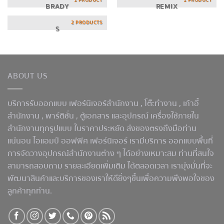
1 PRODUCT
1 PRODUCT
BRADY
REMIX
2 PRODUCTS
S
ABOUT US
บริการรับออกแบบ เฟอร์นิเจอร์สำนักงาน ,
โต๊ะทำงาน
, เก้าอี้
สำนักงาน , พาร์ติชั่น , ตู้เอกสาร และอุปกรณ์ เครื่องใช้ภายใน
สำนักงานทุกรูปแบบ ในราคาประหยัด ส่งของตรงถึงมือท่าน
แน่นอน ไอแอมป์ ออฟฟิศ เฟอร์นิเจอร์ เรามีบริการ ออกแบบพื้นที่
การจัดวางอุปกรณ์สำนักงานต่าง ๆ ได้อย่างเหมาะสม ท่านที่สนใจ
สามารถสอบถาม รายละเอียดเพิ่มเติม ได้ตลอดเวลา เรามุ่งมั่นที่จะ
พัฒนาสินค้าและบริการของเราให้ดียิ่งๆขึ้นเพื่อความพึงพอใจของ
ลูกค้าทุกท่าน.