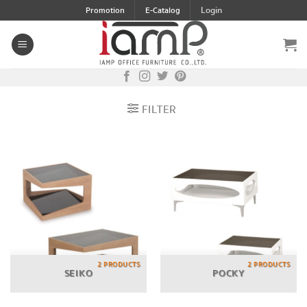
Skip
Login
Promotion
E-Catalog
to
content
FILTER
2 PRODUCTS
2 PRODUCTS
SEIKO
POCKY