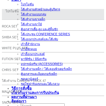
โปรโมชั่น
โต๊ะทำงานหัวหน้าและผู้บริหาร
โปรโมชั่น
โต๊ะทำงานแบบกลุ่ม
โต๊ะทำงานขาเหล็ก
โต๊ะทำงานขาไม้
ROCA SET
ตู้เอกสารเตี้ย-สูง และตู้ลิ้นชัก
โต๊ะประชุม CONFERENCE SERIES
SHIBA SET
โต๊ะอเนกประสงค์และโต๊ะพับ
เก้าอี้สำนักงาน
WHITE PLUS SET
เก้าอี้พักคอย
เก้าอี้อเนกประสงค์
FUTION SET
พาร์ติชั่น / มินิสกรีน
อุปกรณ์เสริม (ACCESSORIES)
โต๊ะทำงานเหล็ก / โต๊ะคอมพิวเตอร์เหล็ก
CHRIS SET
ตู้เอกสารและล็อคเกอร์เหล็ก
ชุดเคาน์เตอร์
โต๊ะทำงาน CARLOS + LOCK 47
ชุดโซฟารับแขกและโต๊ะกลาง
วิธีการสั่งซื้อ
MALAGA SET
เกี่ยวกับเราและการรับประกัน
ผลงานที่ผ่านมา
ติดต่อเรา
SNOW WHITE
Search