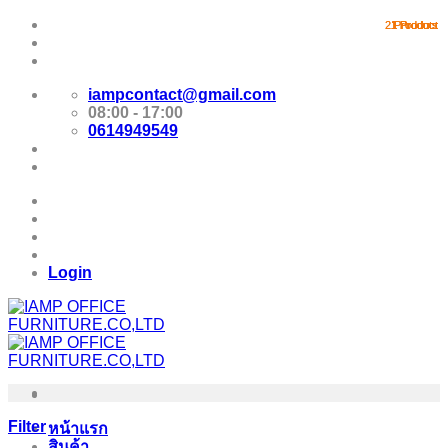
Skip
Promotion
2 Products
2 Products
1 Product
1 Product
1 Product
1 Product
1 Product
1 Product
1 Product
1 Product
1 Product
to
content
E-Catalog
iampcontact@gmail.com
08:00 - 17:00
0614949549
Promotion
E-Catalog
Login
Filter
หน้าแรก
สินค้า