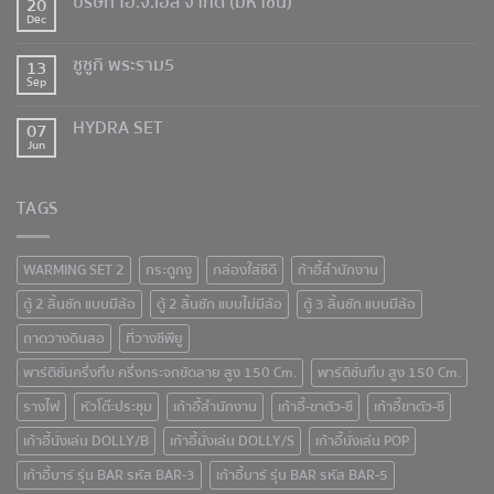
บริษัท ไอ.จี.เอส จำกัด (มหาชน)
20
Dec
ซูซูกิ พระราม5
13
Sep
HYDRA SET
07
Jun
TAGS
WARMING SET 2
กระดูกงู
กล่องใส่ซีดี
ก้าอี้สำนักงาน
ตู้ 2 ลิ้นชัก แบบมีล้อ
ตู้ 2 ลิ้นชัก แบบไม่มีล้อ
ตู้ 3 ลิ้นชัก แบบมีล้อ
ถาดวางดินสอ
ที่วางซีพียู
พาร์ติชั่นครึ่งทึบ ครึ่งกระจกขัดลาย สูง 150 Cm.
พาร์ติชั่นทึบ สูง 150 Cm.
รางไฟ
หัวโต๊ะประชุม
เก้าอีั้สำนักงาน
เก้าอี้-ขาตัว-ซี
เก้าอี้ขาตัว-ซี
เก้าอี้นั่งเล่น DOLLY/B
เก้าอี้นั่งเล่น DOLLY/S
เก้าอี้นั่งเล่น POP
เก้าอี้บาร์ รุ่น BAR รหัส BAR-3
เก้าอี้บาร์ รุ่น BAR รหัส BAR-5