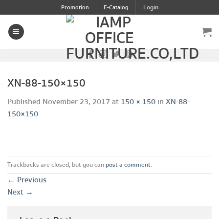
Skip
Login
Promotion
E-Catalog
to
content
XN-88-150×150
Published
November 23, 2017
at
150 × 150
in
XN-88-
150×150
Trackbacks are closed, but you can
post a comment
.
←
Previous
Next
→