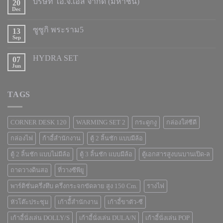
บริษัท ไอ.จี.เอส จำกัด (มหาชน)
20
Dec
ซูซูกิ พระราม5
13
Sep
HYDRA SET
07
Jun
TAGS
CORNER DESK 120
WARMING SET 2
กระดูกงู
กล่องใส่ซีดี
กล่องไฟ
ก้าอี้สำนักงาน
ตู้ 2 ลิ้นชัก แบบมีล้อ
ตู้ 2 ลิ้นชัก แบบไม่มีล้อ
ตู้ 3 ลิ้นชัก แบบมีล้อ
ตู้เอกสารสูงบนบานเปิด-ล
ถาดวางดินสอ
ที่วางซีพียู
พาร์ติชั่นครึ่งทึบ ครึ่งกระจกขัดลาย สูง 150 Cm.
รางไฟ
หัวโต๊ะประชุม
เก้าอีั้สำนักงาน
เก้าอี้ขาตัว-ซี
เก้าอี้นั่งเล่น DOLLY/S
เก้าอี้นั่งเล่น DULA/N
เก้าอี้นั่งเล่น POP