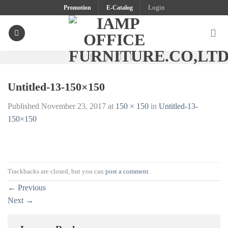
Skip
Promotion
E-Catalog
Login
to
content
Untitled-13-150×150
Published
November 23, 2017
at
150 × 150
in
Untitled-13-
150×150
Trackbacks are closed, but you can
post a comment
.
←
Previous
Next
→