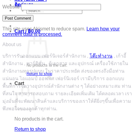
ติดต่อเรา
Website
Search
for:
This site uses Akismet to reduce spam.
Learn how your
Cart /
฿
0.00
comment data is processed.
About us
บริการรับออกแบบ เฟอร์นิเจอร์สำนักงาน ,
โต๊ะทำงาน
, เก้าอี้
สำนักงาน , พาร์ติชั่น , ตู้เอกสาร และอุปกรณ์ เครื่องใช้ภายใน
No products in the cart.
สำนักงานทุกรูปแบบ ในราคาประหยัด ส่งของตรงถึงมือท่าน
Return to shop
แน่นอน ไอแอมป์ ออฟฟิศ เฟอร์นิเจอร์ เรามีบริการ ออกแบบ
Cart
พื้นที่การจัดวางอุปกรณ์สำนักงานต่าง ๆ ได้อย่างเหมาะสม ท่าน
ที่สนใจ สามารถสอบถาม รายละเอียดเพิ่มเติม ได้ตลอดเวลา เรา
มุ่งมั่นที่จะพัฒนาสินค้าและบริการของเราให้ดียิ่งๆขึ้นเพื่อความ
พึงพอใจของลูกค้าทุกท่าน.
No products in the cart.
Return to shop