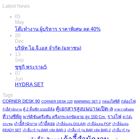
Latest News
05
May
โต๊ะทำงาน ผู้บริหาร ราคาพิเศษ ลด 40%
20
Dec
บริษัท ไอ.จี.เอส จำกัด (มหาชน)
13
Sep
ซูซูกิ พระราม5
07
Jun
HYDRA SET
Tags
CORNER DESK 90
กล่องไฟ
กล่องใส่ซีดี
CORNER DESK 120
WARMING SET 2
ตู้เอกสารสูงบนบานเปิด-ล
ตู้ 2 ลิ้นชัก แบบมีล้อ
ก้าอี้สำนักงาน
ถาดวางดินสอ
รางไฟ
ที่วางซีพียู
พาร์ติชั่นครึ่งทึบ ครึ่งกระจกขัดลาย สูง 150 Cm.
หัวโต๊ะ
เก้าอี้คอย
เก้าอีั้สำนักงาน
ประชุม
เก้าอี้นั่งเล่น DULA/N
เก้าอี้นั่งเล่น POP
เก้าอี้นั่งเล่น
READY SET
เก้าอี้บาร์ รุ่น BAR รหัส BAR-1
เก้าอี้บาร์ รุ่น BAR รหัส BAR-2
เก้าอี้บาร์ รุ่น