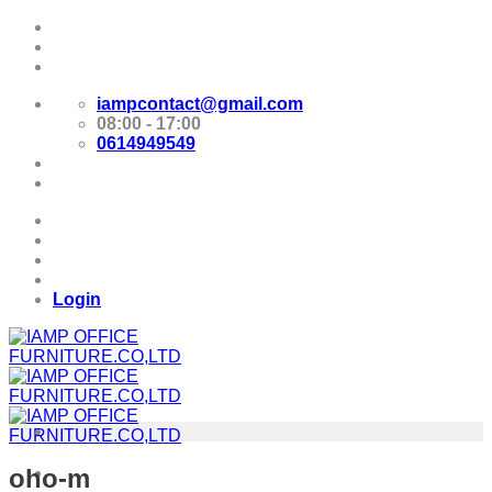
Skip
Promotion
to
content
E-Catalog
iampcontact@gmail.com
08:00 - 17:00
0614949549
Promotion
E-Catalog
Login
oho-m