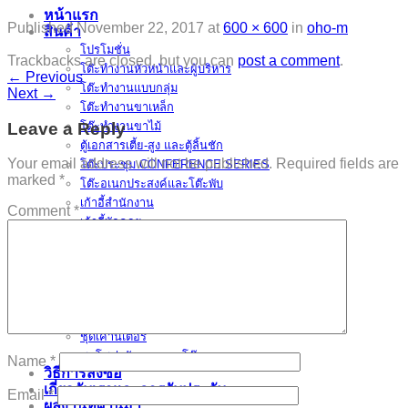
หน้าแรก
Published
November 22, 2017
at
600 × 600
in
oho-m
สินค้า
โปรโมชั่น
Trackbacks are closed, but you can
post a comment
.
โต๊ะทำงานหัวหน้าและผู้บริหาร
←
Previous
โต๊ะทำงานแบบกลุ่ม
Next
→
โต๊ะทำงานขาเหล็ก
Leave a Reply
โต๊ะทำงานขาไม้
ตู้เอกสารเตี้ย-สูง และตู้ลิ้นชัก
Your email address will not be published.
Required fields are
โต๊ะประชุม CONFERENCE SERIES
marked
*
โต๊ะอเนกประสงค์และโต๊ะพับ
เก้าอี้สำนักงาน
Comment
*
เก้าอี้พักคอย
เก้าอี้อเนกประสงค์
พาร์ติชั่น / มินิสกรีน
อุปกรณ์เสริม (ACCESSORIES)
โต๊ะทำงานเหล็ก / โต๊ะคอมพิวเตอร์เหล็ก
ตู้เอกสารและล็อคเกอร์เหล็ก
ชุดเคาน์เตอร์
ชุดโซฟารับแขกและโต๊ะกลาง
Name
*
วิธีการสั่งซื้อ
เกี่ยวกับเราและการรับประกัน
Email
*
ผลงานที่ผ่านมา