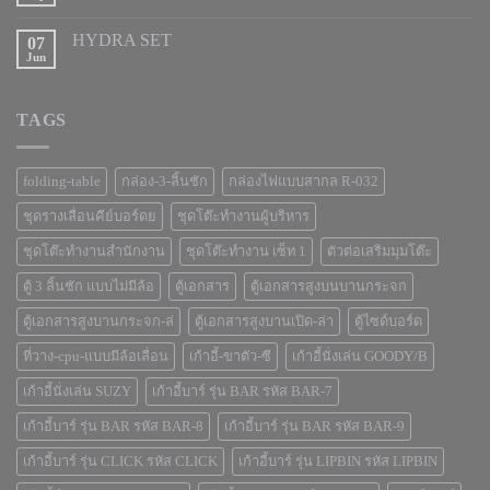
HYDRA SET
07
Jun
TAGS
folding-table
กล่อง-3-ลิ้นชัก
กล่องไฟแบบสากล R-032
ชุดรางเลื่อนคีย์บอร์ดย
ชุดโต๊ะทำงานผู้บริหาร
ชุดโต๊ะทำงานสำนักงาน
ชุดโต๊ะทำงาน เซ็ท 1
ตัวต่อเสริมมุมโต๊ะ
ตู้ 3 ลิ้นชัก แบบไม่มีล้อ
ตู้เอกสาร
ตู้เอกสารสูงบนบานกระจก
ตู้เอกสารสูงบานกระจก-ล่
ตู้เอกสารสูงบานเปิด-ล่า
ตู้ไซด์บอร์ด
ที่วาง-cpu-แบบมีล้อเลื่อน
เก้าอี้-ขาตัว-ซี
เก้าอี้นั่งเล่น GOODY/B
เก้าอี้นั่งเล่น SUZY
เก้าอี้บาร์ รุ่น BAR รหัส BAR-7
เก้าอี้บาร์ รุ่น BAR รหัส BAR-8
เก้าอี้บาร์ รุ่น BAR รหัส BAR-9
เก้าอี้บาร์ รุ่น CLICK รหัส CLICK
เก้าอี้บาร์ รุ่น LIPBIN รหัส LIPBIN