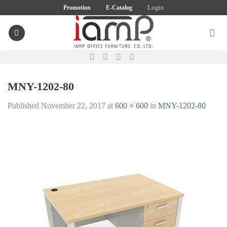
Skip
Promotion
E-Catalog
Login
to
content
MNY-1202-80
Published
November 22, 2017
at
600 × 600
in
MNY-1202-80