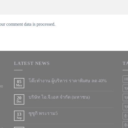
ur comment data is processed.
LATEST NEWS
T
H
โต๊ะทำงาน ผู้บริหาร ราคาพิเศษ ลด 40%
05
ละ
May
ชุ
บริษัท ไอ.จี.เอส จำกัด (มหาชน)
20
ชุ
Dec
ชุ
ซูซูกิ พระราม5
13
ตู
Sep
ตู