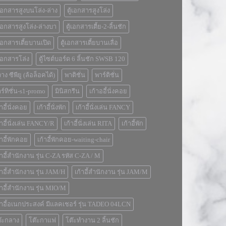
้เอกสารสูงบนโล่ง-ล่าง
ตู้เอกสารสูงโล่ง
้เอกสารสูงโล่ง-ล่างบา
ตู้เอกสารเตี้ย-2-ลิ้นชัก
้เอกสารเตี้ยบานเปิด
ตู้เอกสารเตี้ยบานเลื่อ
้เอกสารโล่ง
ตู้ไซต์บอร์ด 6 ลิ้นชัก SWSB 120
่วาง ซีพียู (ล้อล็อคได้)
พาติชั่น
พาร์ติชั่น
ร์ทิชั่น-s1-promo
มินิสกรีน
เก้าออี้นั่งคอย
้าอี้นั่งคอย
เก้าอี้นั่งพัก
เก้าอี้นั่งเล่น FANCY
้าอี้นั่งเล่น FANCY/R
เก้าอี้นั่งเล่น RITA
เก้าอี้พัก
้าอี้พักคอย
เก้าอี้พักคอย-waiting-chair
้าอี้สำนักงาน รุ่น C-ZA รหัส C-ZA / M
้าอี้สำนักงาน รุ่น JAM/H
เก้าอี้สำนักงาน รุ่น JAM/M
้าอี้สำนักงาน รุ่น MIO/M
้าอี้อเนกประสงค์ มีแลคเชอร์ รุ่น TADEO 04LCN
๊ะกลาง
โต๊ะกาแฟ
โต๊ะทำงาน 2 ลิ้นชัก