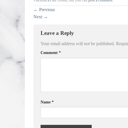
Trackbacks are closed, but you can
post a comment
.
←
Previous
Next
→
Leave a Reply
Your email address will not be published.
Requir
Comment
*
Name
*