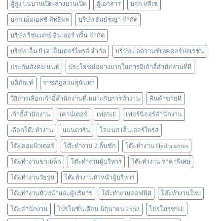
ตู้สูง บนบานเปิด-ล่างบานเปิด
ตู้เอกสาร
บจก.หลีเซ
บจก.เอ็มเอสซี สิทธิผล
บริษัท ธันย์ชญา จำกัด
บริษัท ริชแมกซ์ อินเตอร์ พริ้น จำกัด
บริษัท เอ็ม.บี.เจ.เอ็นเตอร์ไพรส์ จำกัด
บริษัท แอดวานซ์เทคคอร์ปอเรชั่น
ประกันสังคม นนท์
ประโยชน์อย่างมากในการมีเก้าอี้สำนักงานที่ดี
มติภัณฑ์
ราชภัฎสวนสุนันทา
วิธีการเลือกเก้าอี้สำนักงานที่เหมาะกับการทำงาน
สินค้าขายดี
เก้าอี้สำนักงาน
เคาน์เตอร์
เฟอ%E
เฟอร์นิจอร์สำนักงาน
เลือกโต๊ะทำงาน
แมนดาริน
โจแนส เอ็นเตอร์ไพร์ส
โต๊ะคอมพิวเตอร์
โต๊ะทำงาน 2 ลิ้นชัก
โต๊ะทำงาน Hydra series
โต๊ะทำงานขาเหล็ก
โต๊ะทำงานผู้บริหาร
โต๊ะทำงาน ราคาพิเศษ
โต๊ะทำงานวัยรุ่น
โต๊ะทำงานหัวหน้าผู้บริหาร
โต๊ะทำงานหัวหน้าและผู้บริหาร
โต๊ะทำงานออฟฟิศ
โต๊ะทำงานใหม่
โต๊ะสำนักงาน
โปรโมชั่นเดือน มิถุนายน 2558
โปรโมรช%E