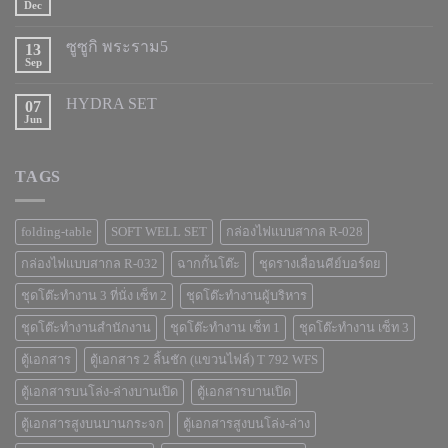
Dec
ซูซูกิ พระราม5
13
Sep
HYDRA SET
07
Jun
TAGS
folding-table
SOFT WELL SET
กล่องไฟแบบสากล R-028
กล่องไฟแบบสากล R-032
ฉากกั้นโต๊ะ
ชุดรางเลื่อนคีย์บอร์ดย
ชุดโต๊ะทำงาน 3 ที่นั่ง เซ็ท 2
ชุดโต๊ะทำงานผู้บริหาร
ชุดโต๊ะทำงานสำนักงาน
ชุดโต๊ะทำงาน เซ็ท 1
ชุดโต๊ะทำงาน เซ็ท 3
ตู้เอกสาร
ตู้เอกสาร 2 ลิ้นชัก (แขวนไฟล์) T 792 WFS
ตู้เอกสารบนโล่ง-ล่างบานเปิด
ตู้เอกสารบานเปิด
ตู้เอกสารสูงบนบานกระจก
ตู้เอกสารสูงบนโล่ง-ล่าง