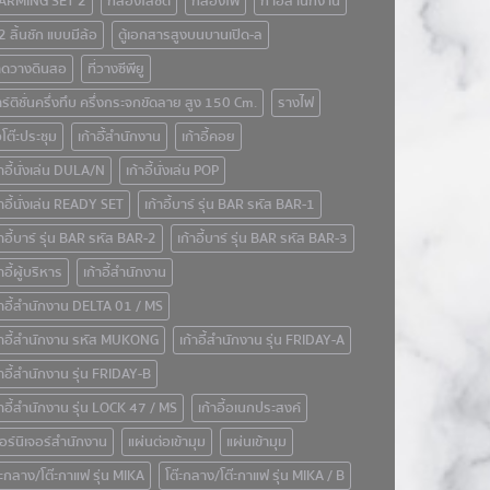
ARMING SET 2
กล่องใส่ซีดี
กล่องไฟ
ก้าอี้สำนักงาน
้ 2 ลิ้นชัก แบบมีล้อ
ตู้เอกสารสูงบนบานเปิด-ล
าดวางดินสอ
ที่วางซีพียู
ร์ติชั่นครึ่งทึบ ครึ่งกระจกขัดลาย สูง 150 Cm.
รางไฟ
วโต๊ะประชุม
เก้าอีั้สำนักงาน
เก้าอี้คอย
้าอี้นั่งเล่น DULA/N
เก้าอี้นั่งเล่น POP
้าอี้นั่งเล่น READY SET
เก้าอี้บาร์ รุ่น BAR รหัส BAR-1
้าอี้บาร์ รุ่น BAR รหัส BAR-2
เก้าอี้บาร์ รุ่น BAR รหัส BAR-3
้าอี้ผู้บริหาร
เก้าอี้สำนักงาน
้าอี้สำนักงาน DELTA 01 / MS
้าอี้สำนักงาน รหัส MUKONG
เก้าอี้สำนักงาน รุ่น FRIDAY-A
้าอี้สำนักงาน รุ่น FRIDAY-B
้าอี้สำนักงาน รุ่น LOCK 47 / MS
เก้าอี้อเนกประสงค์
อร์นิเจอร์สำนักงาน
แผ่นต่อเข้ามุม
แผ่นเข้ามุม
๊ะกลาง/โต๊ะกาแฟ รุ่น MIKA
โต๊ะกลาง/โต๊ะกาแฟ รุ่น MIKA / B