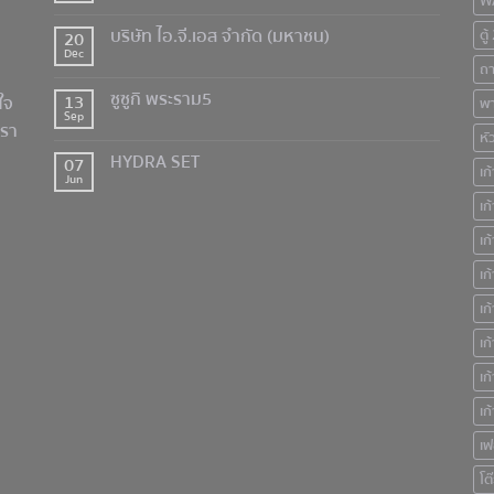
W
บริษัท ไอ.จี.เอส จำกัด (มหาชน)
ตู
20
Dec
ถ
ซูซูกิ พระราม5
13
ใจ
พา
Sep
เรา
หั
HYDRA SET
07
เก
Jun
เก
เก
เก
เก
เก
เก
เก
เฟ
โต