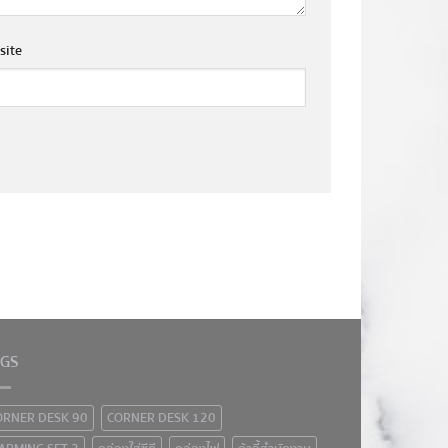
site
AGS
ORNER DESK 90
CORNER DESK 120