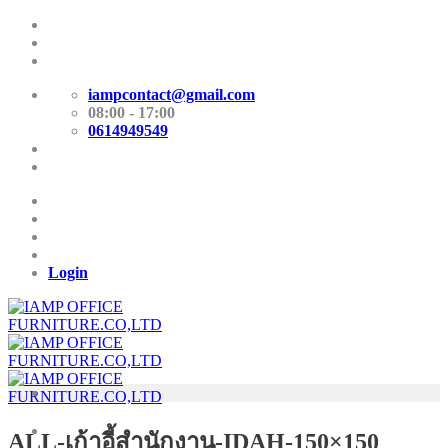
Skip
Promotion
to
content
E-Catalog
iampcontact@gmail.com
08:00 - 17:00
0614949549
Promotion
E-Catalog
Login
ALL-เก้าอี้สำนักงาน-IDAH-150×150