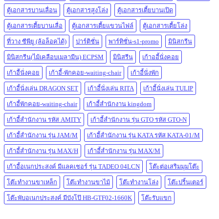
ตู้เอกสารบานเลื่อน
ตู้เอกสารสูงโล่ง
ตู้เอกสารเตี้ยบานเปิด
ตู้เอกสารเตี้ยบานเลื่อ
ตู้เอกสารเตี้ยแขวนไฟล์
ตู้เอกสารเตี้ยโล่ง
ที่วาง ซีพียู (ล้อล็อคได้)
ปาร์ติชั่น
พาร์ทิชั่น-s1-promo
มินิสกรีน
มินิสกรีน(ไม้เคลือบเมลามีน) ECPSM
มินิสรีน
เก้าออี้นั่งคอย
เก้าอีันั่งคอย
เก้าอี้-พักคอย-waiting-chair
เก้าอี้นั่งพัก
เก้าอี้นั่งเล่น DRAGON SET
เก้าอี้นั่งเล่น RITA
เก้าอี้นั่งเล่น TULIP
เก้าอี้พักคอย-waiting-chair
เก้าอี้สำนักงาน kingdom
เก้าอี้สำนักงาน รหัส AMITY
เก้าอี้สำนักงาน รุ่น GTO รหัส GTO-N
เก้าอี้สำนักงาน รุ่น JAM/M
เก้าอี้สำนักงาน รุ่น KATA รหัส KATA-01/M
เก้าอี้สำนักงาน รุ่น MAX/H
เก้าอี้สำนักงาน รุ่น MAX/M
เก้าอี้อเนกประสงค์ มีแลคเชอร์ รุ่น TADEO 04LCN
โต๊ะต่อเสริมมุมโต๊ะ
โต๊ะทำงานขาเหล็ก
โต๊ะทำงานขาไม้
โต๊ะทำงานโล่ง
โต๊ะปริ้นเตอร์
โต๊ะพับอเนกประสงค์ มีบังโป๊ HB-GTF02-1660K
โต๊ะรับแขก