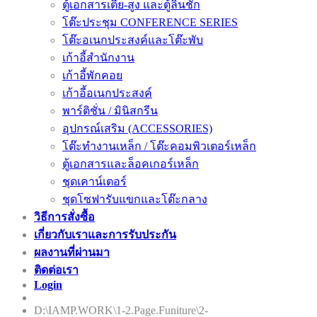
ตู้เอกสารเตี้ย-สูง และตู้ลิ้นชัก
โต๊ะประชุม CONFERENCE SERIES
โต๊ะอเนกประสงค์และโต๊ะพับ
เก้าอี้สำนักงาน
เก้าอี้พักคอย
เก้าอี้อเนกประสงค์
พาร์ติชั่น / มินิสกรีน
อุปกรณ์เสริม (ACCESSORIES)
โต๊ะทำงานเหล็ก / โต๊ะคอมพิวเตอร์เหล็ก
ตู้เอกสารและล็อคเกอร์เหล็ก
ชุดเคาน์เตอร์
ชุดโซฟารับแขกและโต๊ะกลาง
วิธีการสั่งซื้อ
เกี่ยวกับเราและการรับประกัน
ผลงานที่ผ่านมา
ติดต่อเรา
Login
E-Catalog
D:\IAMP.WORK\1-2.Page.Funiture\2-