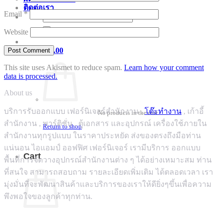
ติดต่อเรา
Email
*
Search
for:
Website
Cart /
฿
0.00
This site uses Akismet to reduce spam.
Learn how your comment
data is processed.
About us
บริการรับออกแบบ เฟอร์นิเจอร์สำนักงาน ,
โต๊ะทำงาน
, เก้าอี้
No products in the cart.
สำนักงาน , พาร์ติชั่น , ตู้เอกสาร และอุปกรณ์ เครื่องใช้ภายใน
Return to shop
สำนักงานทุกรูปแบบ ในราคาประหยัด ส่งของตรงถึงมือท่าน
แน่นอน ไอแอมป์ ออฟฟิศ เฟอร์นิเจอร์ เรามีบริการ ออกแบบ
Cart
พื้นที่การจัดวางอุปกรณ์สำนักงานต่าง ๆ ได้อย่างเหมาะสม ท่าน
ที่สนใจ สามารถสอบถาม รายละเอียดเพิ่มเติม ได้ตลอดเวลา เรา
มุ่งมั่นที่จะพัฒนาสินค้าและบริการของเราให้ดียิ่งๆขึ้นเพื่อความ
พึงพอใจของลูกค้าทุกท่าน.