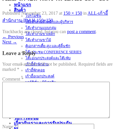
หน้าแรก
สินค้า
Published
November 23, 2017
at
150 × 150
in
ALL-เก้าอี้
โปรโมชั่น
สำนักงาน-IDAH-150×150
โต๊ะทำงานหัวหน้าและผู้บริหาร
โต๊ะทำงานแบบกลุ่ม
Trackbacks are closed, but you can
post a comment
.
โต๊ะทำงานขาเหล็ก
←
Previous
โต๊ะทำงานขาไม้
Next
→
ตู้เอกสารเตี้ย-สูง และตู้ลิ้นชัก
Leave a Reply
โต๊ะประชุม CONFERENCE SERIES
โต๊ะอเนกประสงค์และโต๊ะพับ
Your email address will not be published.
Required fields are
เก้าอี้สำนักงาน
marked
*
เก้าอี้พักคอย
เก้าอี้อเนกประสงค์
Comment
*
พาร์ติชั่น / มินิสกรีน
อุปกรณ์เสริม (ACCESSORIES)
โต๊ะทำงานเหล็ก / โต๊ะคอมพิวเตอร์เหล็ก
ตู้เอกสารและล็อคเกอร์เหล็ก
ชุดเคาน์เตอร์
ชุดโซฟารับแขกและโต๊ะกลาง
วิธีการสั่งซื้อ
เกี่ยวกับเราและการรับประกัน
Name
*
ผลงานที่ผ่านมา