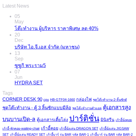
Latest News
05
May
โต๊ะทำงาน ผู้บริหาร ราคาพิเศษ ลด 40%
20
Dec
บริษัท ไอ.จี.เอส จำกัด (มหาชน)
13
Sep
ซูซูกิ พระราม5
07
Jun
HYDRA SET
Tags
CORNER DESK 90
กล่องไฟ
cpu
HB-GTF04-1660
ชุดโต๊ะทำงาน-2-ลิ้นชักตั
ตู้เอกสารสูง
ชุดโต๊ะทำงาน - ตู้ 3 ลิ้นชักแบบมีล้อ
ชุดโต๊ะทำงานตัวแอล
ปาร์ติชั่น
บนบานเปิด-ล
ตู้เอกสารเตี้ยโล่ง
มินิสรีน
เก้าอีันั่งคอย
เก้าอี้คอย
เก้าอี้-พักคอย-waiting-chair
เก้าอี้นั่งเล่น DRAGON SET
เก้าอี้นั่งเล่น JIGSAW
SET
เก้าอี้นั่งเล่น READY SET
เก้าอี้บาร์ รุ่น BAR รหัส BAR-1
เก้าอี้บาร์ รุ่น BAR รหัส BAR-2