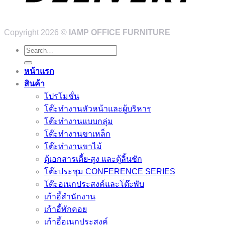
Copyright 2026 ©
IAMP OFFICE FURNITURE
Search
for:
หน้าแรก
สินค้า
โปรโมชั่น
โต๊ะทำงานหัวหน้าและผู้บริหาร
โต๊ะทำงานแบบกลุ่ม
โต๊ะทำงานขาเหล็ก
โต๊ะทำงานขาไม้
ตู้เอกสารเตี้ย-สูง และตู้ลิ้นชัก
โต๊ะประชุม CONFERENCE SERIES
โต๊ะอเนกประสงค์และโต๊ะพับ
เก้าอี้สำนักงาน
เก้าอี้พักคอย
เก้าอี้อเนกประสงค์