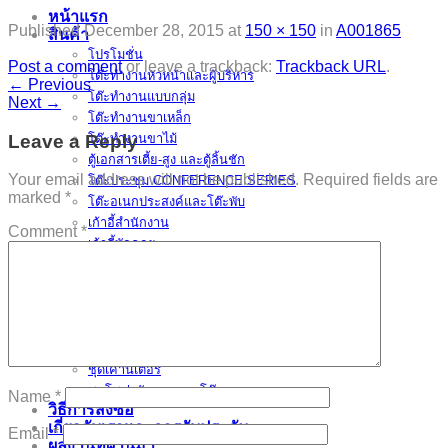
หน้าแรก
Published
December 28, 2015
at
150 × 150
in
A001865
สินค้า
โปรโมชั่น
Post a comment
or leave a trackback:
Trackback URL
.
โต๊ะทำงานหัวหน้าและผู้บริหาร
←
Previous
โต๊ะทำงานแบบกลุ่ม
Next
→
โต๊ะทำงานขาเหล็ก
Leave a Reply
โต๊ะทำงานขาไม้
ตู้เอกสารเตี้ย-สูง และตู้ลิ้นชัก
Your email address will not be published.
Required fields are
โต๊ะประชุม CONFERENCE SERIES
marked
*
โต๊ะอเนกประสงค์และโต๊ะพับ
เก้าอี้สำนักงาน
Comment
*
เก้าอี้พักคอย
เก้าอี้อเนกประสงค์
พาร์ติชั่น / มินิสกรีน
อุปกรณ์เสริม (ACCESSORIES)
โต๊ะทำงานเหล็ก / โต๊ะคอมพิวเตอร์เหล็ก
ตู้เอกสารและล็อคเกอร์เหล็ก
ชุดเคาน์เตอร์
ชุดโซฟารับแขกและโต๊ะกลาง
Name
*
วิธีการสั่งซื้อ
เกี่ยวกับเราและการรับประกัน
Email
*
ผลงานที่ผ่านมา