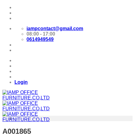
Skip
Promotion
to
content
E-Catalog
iampcontact@gmail.com
08:00 - 17:00
0614949549
Promotion
E-Catalog
Login
A001865