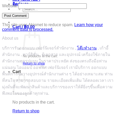
ติดต่อเรา
Website
Search
for:
This site uses Akismet to reduce spam.
Learn how your
Cart /
฿
0.00
comment data is processed.
About us
บริการรับออกแบบ เฟอร์นิเจอร์สำนักงาน ,
โต๊ะทำงาน
, เก้าอี้
สำนักงาน , พาร์ติชั่น , ตู้เอกสาร และอุปกรณ์ เครื่องใช้ภายใน
No products in the cart.
สำนักงานทุกรูปแบบ ในราคาประหยัด ส่งของตรงถึงมือท่าน
Return to shop
แน่นอน ไอแอมป์ ออฟฟิศ เฟอร์นิเจอร์ เรามีบริการ ออกแบบ
Cart
พื้นที่การจัดวางอุปกรณ์สำนักงานต่าง ๆ ได้อย่างเหมาะสม ท่าน
ที่สนใจ สามารถสอบถาม รายละเอียดเพิ่มเติม ได้ตลอดเวลา เรา
มุ่งมั่นที่จะพัฒนาสินค้าและบริการของเราให้ดียิ่งๆขึ้นเพื่อความ
พึงพอใจของลูกค้าทุกท่าน.
No products in the cart.
Return to shop