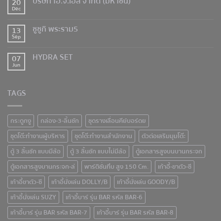
บริษัท ไอ.จี.เอส จำกัด (มหาชน)
20
Dec
ซูซูกิ พระราม5
13
Sep
HYDRA SET
07
Jun
TAGS
กระดูกงู
กล่อง-3-ลิ้นชัก
ชุดรางเลื่อนคีย์บอร์ดย
ชุดโต๊ะทำงานผู้บริหาร
ชุดโต๊ะทำงานสำนักงาน
ตัวต่อเสริมมุมโต๊ะ
ตู้ 3 ลิ้นชัก แบบมีล้อ
ตู้ 3 ลิ้นชัก แบบไม่มีล้อ
ตู้เอกสารสูงบนบานกระจก
ตู้เอกสารสูงบานกระจก-ล่
พาร์ติชั่นทึบ สูง 150 Cm.
เก้าอี้-ขาตัว-ซี
เก้าอี้ขาตัว-ซี
เก้าอี้นั่งเล่น DOLLY/B
เก้าอี้นั่งเล่น GOODY/B
เก้าอี้นั่งเล่น SUZY
เก้าอี้บาร์ รุ่น BAR รหัส BAR-6
เก้าอี้บาร์ รุ่น BAR รหัส BAR-7
เก้าอี้บาร์ รุ่น BAR รหัส BAR-8