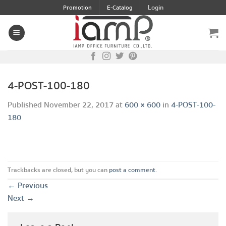
Skip
Login
Promotion
E-Catalog
to
content
4-POST-100-180
Published
November 22, 2017
at
600 × 600
in
4-POST-100-
180
Trackbacks are closed, but you can
post a comment
.
←
Previous
Next
→