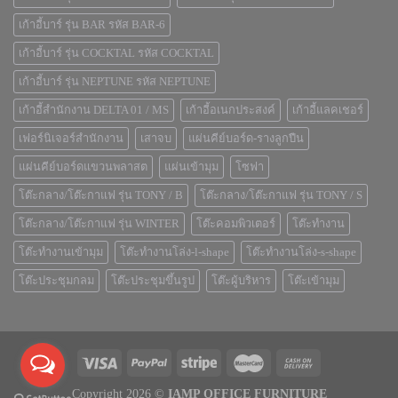
เก้าอี้บาร์ รุ่น BAR รหัส BAR-6
เก้าอี้บาร์ รุ่น COCKTAL รหัส COCKTAL
เก้าอี้บาร์ รุ่น NEPTUNE รหัส NEPTUNE
เก้าอี้สำนักงาน DELTA 01 / MS
เก้าอี้อเนกประสงค์
เก้าอี้แลคเชอร์
เฟอร์นิเจอร์สำนักงาน
เสาจบ
แผ่นคีย์บอร์ด-รางลูกปืน
แผ่นคีย์บอร์ดแขวนพลาสต
แผ่นเข้ามุม
โซฟา
โต๊ะกลาง/โต๊ะกาแฟ รุ่น TONY / B
โต๊ะกลาง/โต๊ะกาแฟ รุ่น TONY / S
โต๊ะกลาง/โต๊ะกาแฟ รุ่น WINTER
โต๊ะคอมพิวเตอร์
โต๊ะทำงาน
โต๊ะทำงานเข้ามุม
โต๊ะทำงานโล่ง-l-shape
โต๊ะทำงานโล่ง-s-shape
โต๊ะประชุมกลม
โต๊ะประชุมขึ้นรูป
โต๊ะผู้บริหาร
โต๊ะเข้ามุม
Copyright 2026 ©
IAMP OFFICE FURNITURE