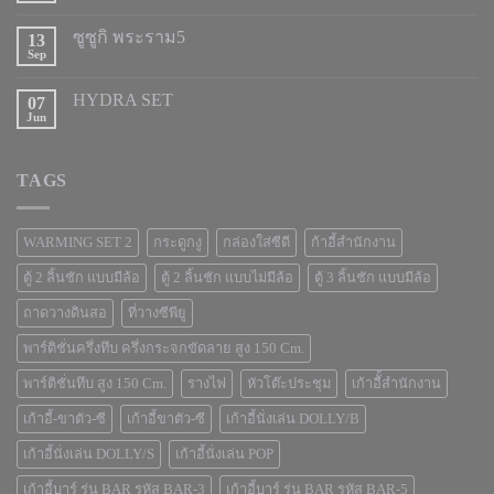
ซูซูกิ พระราม5
13
Sep
HYDRA SET
07
Jun
TAGS
WARMING SET 2
กระดูกงู
กล่องใส่ซีดี
ก้าอี้สำนักงาน
ตู้ 2 ลิ้นชัก แบบมีล้อ
ตู้ 2 ลิ้นชัก แบบไม่มีล้อ
ตู้ 3 ลิ้นชัก แบบมีล้อ
ถาดวางดินสอ
ที่วางซีพียู
พาร์ติชั่นครึ่งทึบ ครึ่งกระจกขัดลาย สูง 150 Cm.
พาร์ติชั่นทึบ สูง 150 Cm.
รางไฟ
หัวโต๊ะประชุม
เก้าอีั้สำนักงาน
เก้าอี้-ขาตัว-ซี
เก้าอี้ขาตัว-ซี
เก้าอี้นั่งเล่น DOLLY/B
เก้าอี้นั่งเล่น DOLLY/S
เก้าอี้นั่งเล่น POP
เก้าอี้บาร์ รุ่น BAR รหัส BAR-3
เก้าอี้บาร์ รุ่น BAR รหัส BAR-5