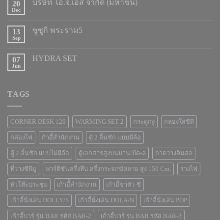
บริษัท ไอ.จี.เอส จำกัด (มหาชน)
20
Dec
ซูซูกิ พระราม5
13
Sep
HYDRA SET
07
Jun
TAGS
CORNER DESK 120
WARMING SET 2
กระดูกงู
กล่องใส่ซีดี
กล่องไฟ
ก้าอี้สำนักงาน
ตู้ 2 ลิ้นชัก แบบมีล้อ
ตู้ 2 ลิ้นชัก แบบไม่มีล้อ
ตู้เอกสารสูงบนบานเปิด-ล
ถาดวางดินสอ
ที่วางซีพียู
พาร์ติชั่นครึ่งทึบ ครึ่งกระจกขัดลาย สูง 150 Cm.
รางไฟ
หัวโต๊ะประชุม
เก้าอีั้สำนักงาน
เก้าอี้ขาตัว-ซี
เก้าอี้นั่งเล่น DOLLY/S
เก้าอี้นั่งเล่น DULA/N
เก้าอี้นั่งเล่น POP
เก้าอี้บาร์ รุ่น BAR รหัส BAR-2
เก้าอี้บาร์ รุ่น BAR รหัส BAR-3