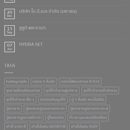
บริษัท ไอ.จี.เอส จำกัด (มหาชน)
20
Dec
ซูซูกิ พระราม5
13
Sep
HYDRA SET
07
Jun
TAGS
folding-table
กล่อง-3-ลิ้นชัก
กล่องไฟแบบสากล R-032
ชุดรางเลื่อนคีย์บอร์ดย
ชุดโต๊ะทำงานผู้บริหาร
ชุดโต๊ะทำงานสำนักงาน
ชุดโต๊ะทำงาน เซ็ท 1
ตัวต่อเสริมมุมโต๊ะ
ตู้ 3 ลิ้นชัก แบบไม่มีล้อ
ตู้เอกสาร
ตู้เอกสารสูงบนบานกระจก
ตู้เอกสารสูงบานกระจก-ล่
ตู้เอกสารสูงบานเปิด-ล่า
ตู้ไซด์บอร์ด
ที่วาง-cpu-แบบมีล้อเลื่อน
เก้าอี้-ขาตัว-ซี
เก้าอี้นั่งเล่น GOODY/B
เก้าอี้นั่งเล่น SUZY