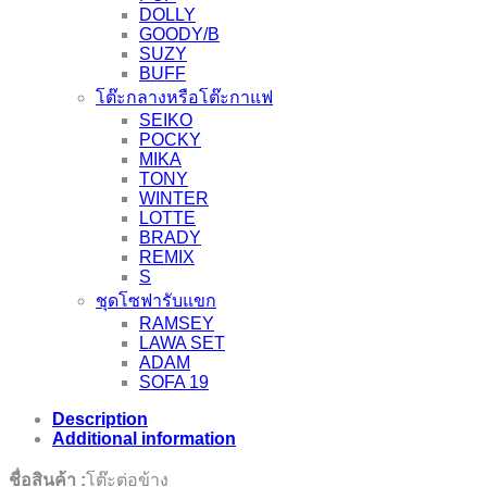
DOLLY
GOODY/B
SUZY
BUFF
โต๊ะกลางหรือโต๊ะกาแฟ
SEIKO
POCKY
MIKA
TONY
WINTER
LOTTE
BRADY
REMIX
S
ชุดโซฟารับแขก
RAMSEY
LAWA SET
ADAM
SOFA 19
Description
Additional information
ชื่อสินค้า :
โต๊ะต่อข้าง