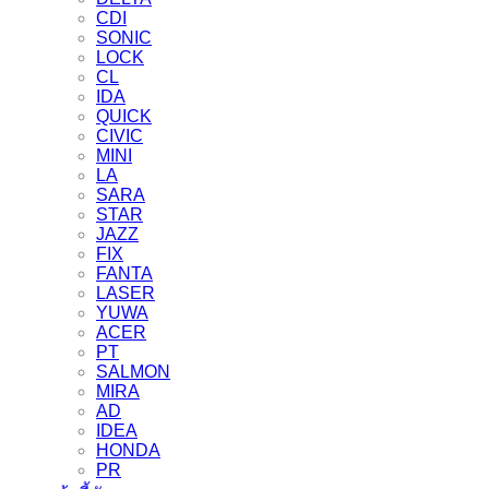
CDI
SONIC
LOCK
CL
IDA
QUICK
CIVIC
MINI
LA
SARA
STAR
JAZZ
FIX
FANTA
LASER
YUWA
ACER
PT
SALMON
MIRA
AD
IDEA
HONDA
PR