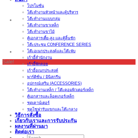
โปรโมชั่น
โต๊ะทำงานหัวหน้าและผู้บริหาร
โต๊ะทำงานแบบกลุ่ม
โต๊ะทำงานขาเหล็ก
โต๊ะทำงานขาไม้
ตู้เอกสารเตี้ย-สูง และตู้ลิ้นชัก
โต๊ะประชุม CONFERENCE SERIES
โต๊ะอเนกประสงค์และโต๊ะพับ
เก้าอี้สำนักงาน
Sale!
เก้าอี้พักคอย
เก้าอี้อเนกประสงค์
พาร์ติชั่น / มินิสกรีน
อุปกรณ์เสริม (ACCESSORIES)
โต๊ะทำงานเหล็ก / โต๊ะคอมพิวเตอร์เหล็ก
ตู้เอกสารและล็อคเกอร์เหล็ก
ชุดเคาน์เตอร์
ชุดโซฟารับแขกและโต๊ะกลาง
วิธีการสั่งซื้อ
เกี่ยวกับเราและการรับประกัน
ผลงานที่ผ่านมา
ติดต่อเรา
Search