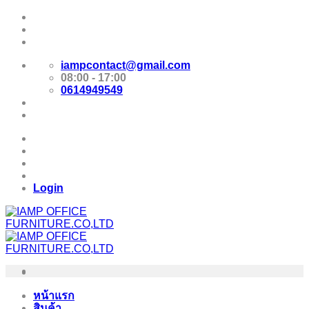
Skip
Promotion
to
content
E-Catalog
iampcontact@gmail.com
08:00 - 17:00
0614949549
Promotion
E-Catalog
Login
หน้าแรก
สินค้า