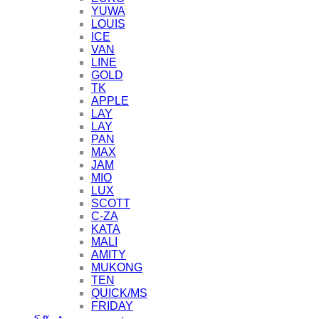
YUWA
LOUIS
ICE
VAN
LINE
GOLD
TK
APPLE
LAY
LAY
PAN
MAX
JAM
MIO
LUX
SCOTT
C-ZA
KATA
MALI
AMITY
MUKONG
TEN
QUICK/MS
FRIDAY