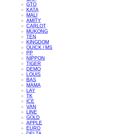
GTO
KATA
MALI
AMITY
CARLOT
MUKONG
TEN
KINGDOM
QUICK / MS
PP
NIPPON
TIGER
DEMO
LOUIS
BAS
MAMA
LAY
TK
ICE
VAN
LINE
GOLD
APPLE
EURO
DELTA