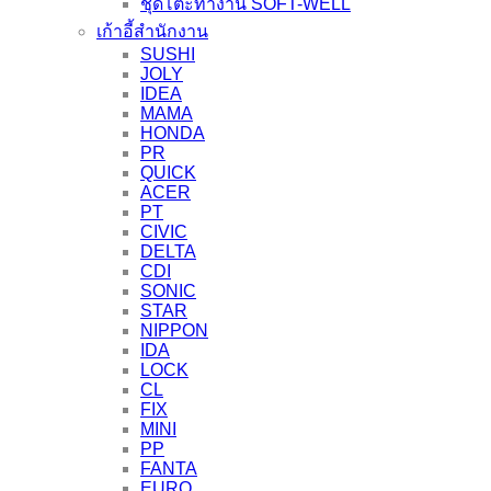
ชุดโต๊ะทำงาน SOFT-WELL
เก้าอี้สำนักงาน
SUSHI
JOLY
IDEA
MAMA
HONDA
PR
QUICK
ACER
PT
CIVIC
DELTA
CDI
SONIC
STAR
NIPPON
IDA
LOCK
CL
FIX
MINI
PP
FANTA
EURO