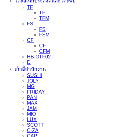
โต๊ะอเนกประสงค์และโต๊ะพับ
TF
TF
TFM
FS
FS
FSM
CF
CF
CFM
HB-GTF02
D
เก้าอี้สำนักงาน
SUSHI
JOLY
MG
FRIDAY
PAN
MAX
JAM
MIO
LUX
SCOTT
C-ZA
CAP